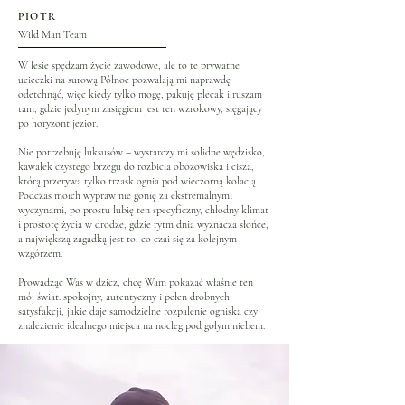
PIOTR
Wild Man Team
W lesie spędzam życie zawodowe, ale to te prywatne
ucieczki na surową Północ pozwalają mi naprawdę
odetchnąć, więc kiedy tylko mogę, pakuję plecak i ruszam
tam, gdzie jedynym zasięgiem jest ten wzrokowy, sięgający
po horyzont jezior.
Nie potrzebuję luksusów – wystarczy mi solidne wędzisko,
kawałek czystego brzegu do rozbicia obozowiska i cisza,
którą przerywa tylko trzask ognia pod wieczorną kolacją.
Podczas moich wypraw nie gonię za ekstremalnymi
wyczynami, po prostu lubię ten specyficzny, chłodny klimat
i prostotę życia w drodze, gdzie rytm dnia wyznacza słońce,
a największą zagadką jest to, co czai się za kolejnym
wzgórzem.
Prowadząc Was w dzicz, chcę Wam pokazać właśnie ten
mój świat: spokojny, autentyczny i pełen drobnych
satysfakcji, jakie daje samodzielne rozpalenie ogniska czy
znalezienie idealnego miejsca na nocleg pod gołym niebem.