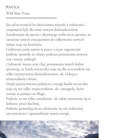
PAULA
Wild Man Team
Już od wczesnych lat dzieciństwa wyjazdy z rodzicami i
znajomymi były dla mnie nowym doświadczeniem.
Zamiłowanie do sportu i aktywnego trybu życia sprawia, że
zarażenie innych entuzjazmem do odkrywania nowych
miejsc staje się łatwiejsze.
Codzienna jazda autem w pracy i częste zagraniczne
podróże sprawiły, że obawy podczas poznawania nowych
tras i miejsc zniknęły.
Ciekawość świata oraz chęć poznawania innych kultur
sprawiają, że każda wycieczka staje się dla uczestników nie
tylko turystycznym doświadczeniem, ale i lekcją o
różnorodności świata.
Dzięki pozytywnemu podejściu i energii każda wycieczka
staje się nie tylko wypoczynkiem, ale i przygodą, która
zostaje w pamięci na długo.
Podróże to nie tylko zwiedzanie, ale także zanurzenie się w
kulturze przez kuchnię.
Podróże pozwalają mi na oderwanie się od codziennej
rzeczywistości i zgromadzenie nowej energii.