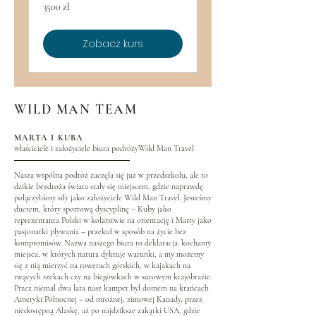
3500
3500 zł
złotych
polskich
Zobacz kurs
WILD MAN TEAM
MARTA I KUBA
właściciele i założyciele biura podróżyWild Man Travel
Nasza wspólna podróż zaczęła się już w przedszkolu, ale to
dzikie bezdroża świata stały się miejscem, gdzie naprawdę
połączyliśmy siły jako założyciele Wild Man Travel. Jesteśmy
duetem, który sportową dyscyplinę – Kuby jako
reprezentanta Polski w kolarstwie na orientację i Marty jako
pasjonatki pływania – przekuł w sposób na życie bez
kompromisów. Nazwa naszego biura to deklaracja: kochamy
miejsca, w których natura dyktuje warunki, a my możemy
się z nią mierzyć na rowerach górskich, w kajakach na
rwących rzekach czy na biegówkach w surowym krajobrazie.
Przez niemal dwa lata nasz kamper był domem na krańcach
Ameryki Północnej – od mroźnej, zimowej Kanady, przez
niedostępną Alaskę, aż po najdziksze zakątki USA, gdzie