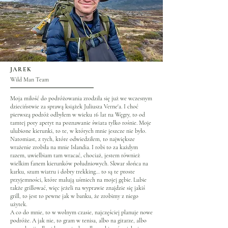
JAREK
Wild Man Team
Moja miłość do podróżowania zrodziła się już we wczesnym
dzieciństwie za sprawą książek Juliusza Verne'a. I choć
pierwszą podróż odbyłem w wieku 16 lat na Węgry, to od
tamtej pory apetyt na poznawanie świata tylko rośnie. Moje
ulubione kierunki, to te, w których mnie jeszcze nie było.
Natomiast, z tych, które odwiedziłem, to największe
wrażenie zrobiła na mnie Islandia. I robi to za każdym
razem, uwielbiam tam wracać, chociaż, jestem również
wielkim fanem kierunków południowych. Skwar słońca na
karku, szum wiatru i dobry trekking… to są te proste
przyjemności, które malują uśmiech na mojej gębie. Lubie
także grillować, więc jeżeli na wyprawie znajdzie się jakiś
grill, to jest to pewne jak w banku, że zrobimy z niego
użytek.
A co do mnie, to w wolnym czasie, najczęściej planuje nowe
podróże. A jak nie, to gram w tenisa, albo na gitarze, albo