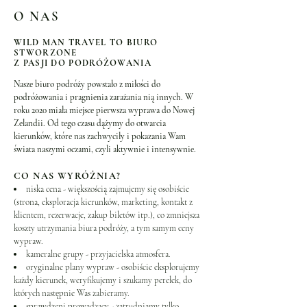
O NAS
WILD MAN TRAVEL TO BIURO
STWORZONE
Z PASJI DO PODRÓŻOWANIA
Nasze biuro podróży powstało z miłości do
podróżowania i pragnienia zarażania nią innych. W
roku 2020 miała miejsce pierwsza wyprawa do Nowej
Zelandii. Od tego czasu dążymy do otwarcia
kierunków, które nas zachwyciły i pokazania Wam
świata naszymi oczami, czyli aktywnie i intensywnie.
CO NAS WYRÓŻNIA?
niska cena - większością zajmujemy się osobiście
(strona, eksploracja kierunków, marketing, kontakt z
klientem, rezerwacje, zakup biletów itp.), co zmniejsza
koszty utrzymania biura podróży, a tym samym ceny
wypraw.
kameralne grupy - przyjacielska atmosfera.
oryginalne plany wypraw - osobiście eksplorujemy
każdy kierunek, weryfikujemy i szukamy perełek, do
których następnie Was zabieramy.
sprawdzeni prowadzący - zatrudniamy tylko