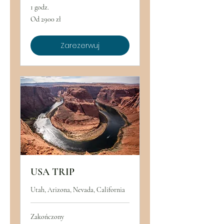
1 godz.
Od
Od 2900 zł
2900
złotych
polskich
Zarezerwuj
USA TRIP
Utah, Arizona, Nevada, California
Zakończony