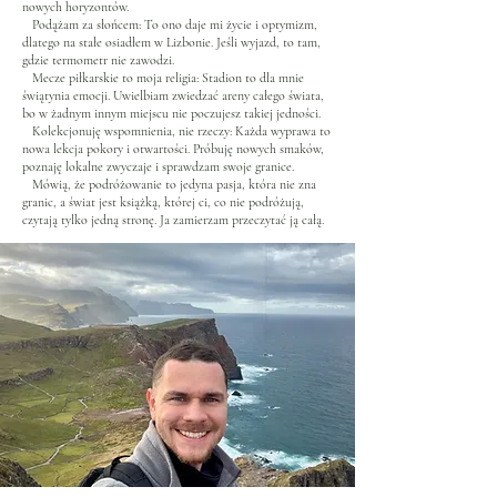
nowych horyzontów.
Podążam za słońcem: To ono daje mi życie i optymizm,
dlatego na stałe osiadłem w Lizbonie. Jeśli wyjazd, to tam,
gdzie termometr nie zawodzi.
Mecze piłkarskie to moja religia: Stadion to dla mnie
świątynia emocji. Uwielbiam zwiedzać areny całego świata,
bo w żadnym innym miejscu nie poczujesz takiej jedności.
Kolekcjonuję wspomnienia, nie rzeczy: Każda wyprawa to
nowa lekcja pokory i otwartości. Próbuję nowych smaków,
poznaję lokalne zwyczaje i sprawdzam swoje granice.
Mówią, że podróżowanie to jedyna pasja, która nie zna
granic, a świat jest książką, której ci, co nie podróżują,
czytają tylko jedną stronę. Ja zamierzam przeczytać ją całą.