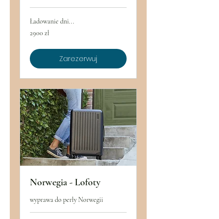
Ładowanie dni...
2900
2900 zł
złotych
polskich
Zarezerwuj
Norwegia - Lofoty
wyprawa do perły Norwegii