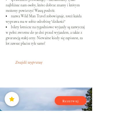
najbliższe nam osoby, które dobrze znamy i którym
możemy powierzyć Waszą podróż.
nazwa Wild Man Travel zobowiązuje, toteż każda
wyprawa ma w sobie odrobinę "dzikości"
bilety lotnicze na tygodniowe wyjazdy są zazwyczaj
w pełni zwrotne do 30 dni przed wyjazdem, a także z
gwarancją stałej ceny. Nieważne kiedy się zapiszesz, za
lot zawsze płacisz tyle samo!
Znajdź wyprawę
Rezerwuj