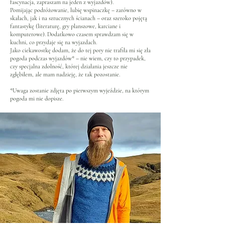
fascynacja, zapraszam na jeden z wyjazdów).
Pomijając podróżowanie, lubię wspinaczkę – zarówno w
skałach, jak i na sztucznych ścianach – oraz szeroko pojętą
fantastykę (literaturę, gry planszowe, karciane i
komputerowe). Dodatkowo czasem sprawdzam się w
kuchni, co przydaje się na wyjazdach.
Jako ciekawostkę dodam, że do tej pory nie trafiła mi się zła
pogoda podczas wyjazdów* – nie wiem, czy to przypadek,
czy specjalna zdolność, której działania jeszcze nie
zgłębiłem, ale mam nadzieję, że tak pozostanie.
*Uwaga zostanie zdjęta po pierwszym wyjeździe, na którym
pogoda mi nie dopisze.