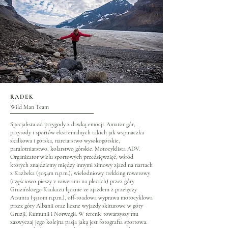
RADEK
Wild Man Team
Specjalista od przygody z dawką emocji. Amator gór,
przyrody i sportów ekstremalnych takich jak wspinaczka
skałkowa i górska, narciarstwo wysokogórskie,
paralotniarstwo, kolarstwo górskie. Motocyklista ADV.
Organizator wielu sportowych przedsięwzięć, wśród
których znajdziemy między innymi zimowy zjazd na nartach
z Kazbeka (5054m n.p.m.), wielodniowy trekking rowerowy
(częściowo pieszy z rowerami na plecach) przez góry
Gruzińskiego Kaukazu łącznie ze zjazdem z przełęczy
Atsunta (3510m n.p.m.), off-roadowa wyprawa motocyklowa
przez góry Albanii oraz liczne wyjazdy skiturowe w góry
Gruzji, Rumunii i Norwegii. W terenie towarzyszy mu
zazwyczaj jego kolejna pasja jaką jest fotografia sportowa.