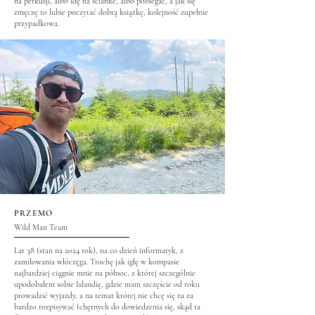
na perkusji, albo idę na scianke, albo pobiegać, a jak się
zmęczę to lubie poczytać dobrą książkę, kolejność zupełnie
przypadkowa.
PRZEMO
Wild Man Team
Lat 38 (stan na 2024 rok), na co dzień informatyk, z
zamiłowania włóczęga. Trochę jak igłę w kompasie
najbardziej ciągnie mnie na północ, z której szczególnie
upodobałem sobie Islandię, gdzie mam szczęście od roku
prowadzić wyjazdy, a na temat której nie chcę się tu za
bardzo rozpisywać (chętnych do dowiedzenia się, skąd ta