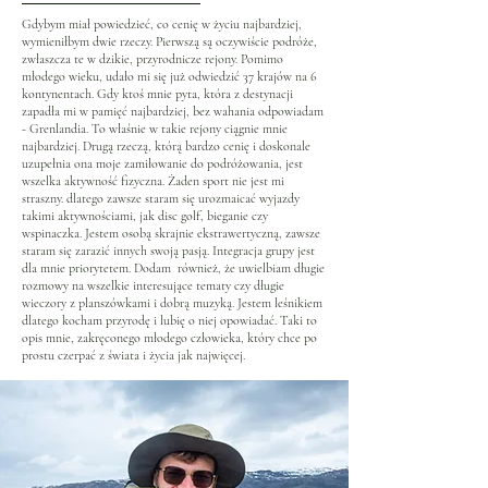
Gdybym miał powiedzieć, co cenię w życiu najbardziej,
wymieniłbym dwie rzeczy. Pierwszą są oczywiście podróże,
zwłaszcza te w dzikie, przyrodnicze rejony. Pomimo
młodego wieku, udało mi się już odwiedzić 37 krajów na 6
kontynentach. Gdy ktoś mnie pyta, która z destynacji
zapadła mi w pamięć najbardziej, bez wahania odpowiadam
- Grenlandia. To właśnie w takie rejony ciągnie mnie
najbardziej. Drugą rzeczą, którą bardzo cenię i doskonale
uzupełnia ona moje zamiłowanie do podróżowania, jest
wszelka aktywność fizyczna. Żaden sport nie jest mi
straszny. dlatego zawsze staram się urozmaicać wyjazdy
takimi aktywnościami, jak disc golf, bieganie czy
wspinaczka. Jestem osobą skrajnie ekstrawertyczną, zawsze
staram się zarazić innych swoją pasją. Integracja grupy jest
dla mnie priorytetem. Dodam również, że uwielbiam długie
rozmowy na wszelkie interesujące tematy czy długie
wieczory z planszówkami i dobrą muzyką. Jestem leśnikiem
dlatego kocham przyrodę i lubię o niej opowiadać. Taki to
opis mnie, zakręconego młodego człowieka, który chce po
prostu czerpać z świata i życia jak najwięcej.