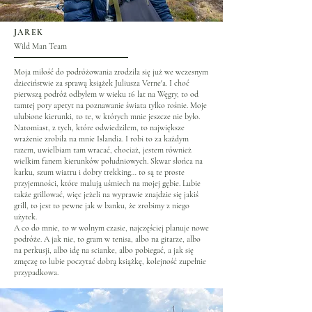
JAREK
Wild Man Team
Moja miłość do podróżowania zrodziła się już we wczesnym
dzieciństwie za sprawą książek Juliusza Verne'a. I choć
pierwszą podróż odbyłem w wieku 16 lat na Węgry, to od
tamtej pory apetyt na poznawanie świata tylko rośnie. Moje
ulubione kierunki, to te, w których mnie jeszcze nie było.
Natomiast, z tych, które odwiedziłem, to największe
wrażenie zrobiła na mnie Islandia. I robi to za każdym
razem, uwielbiam tam wracać, chociaż, jestem również
wielkim fanem kierunków południowych. Skwar słońca na
karku, szum wiatru i dobry trekking… to są te proste
przyjemności, które malują uśmiech na mojej gębie. Lubie
także grillować, więc jeżeli na wyprawie znajdzie się jakiś
grill, to jest to pewne jak w banku, że zrobimy z niego
użytek.
A co do mnie, to w wolnym czasie, najczęściej planuje nowe
podróże. A jak nie, to gram w tenisa, albo na gitarze, albo
na perkusji, albo idę na scianke, albo pobiegać, a jak się
zmęczę to lubie poczytać dobrą książkę, kolejność zupełnie
przypadkowa.