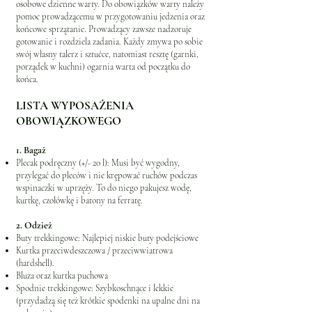
osobowe dzienne warty. Do obowiązków warty należy
pomoc prowadzącemu w przygotowaniu jedzenia oraz
końcowe sprzątanie. Prowadzący zawsze nadzoruje
gotowanie i rozdziela zadania. Każdy zmywa po sobie
swój własny talerz i sztućce, natomiast resztę (garnki,
porządek w kuchni) ogarnia warta od początku do
końca.
LISTA WYPOSAŻENIA
OBOWIĄZKOWEGO
1. Bagaż
Plecak podręczny (+/- 20 l): Musi być wygodny,
przylegać do pleców i nie krępować ruchów podczas
wspinaczki w uprzęży. To do niego pakujesz wodę,
kurtkę, czołówkę i batony na ferratę.
2. Odzież
Buty trekkingowe: Najlepiej niskie buty podejściowe
Kurtka przeciwdeszczowa / przeciwwiatrowa
(hardshell).
Bluza oraz kurtka puchowa
Spodnie trekkingowe: Szybkoschnące i lekkie
(przydadzą się też krótkie spodenki na upalne dni na