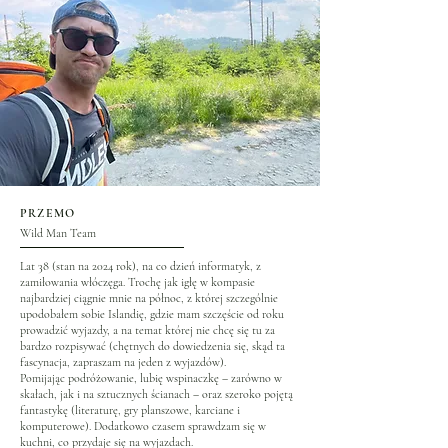
PRZEMO
Wild Man Team
Lat 38 (stan na 2024 rok), na co dzień informatyk, z
zamiłowania włóczęga. Trochę jak igłę w kompasie
najbardziej ciągnie mnie na północ, z której szczególnie
upodobałem sobie Islandię, gdzie mam szczęście od roku
prowadzić wyjazdy, a na temat której nie chcę się tu za
bardzo rozpisywać (chętnych do dowiedzenia się, skąd ta
fascynacja, zapraszam na jeden z wyjazdów).
Pomijając podróżowanie, lubię wspinaczkę – zarówno w
skałach, jak i na sztucznych ścianach – oraz szeroko pojętą
fantastykę (literaturę, gry planszowe, karciane i
komputerowe). Dodatkowo czasem sprawdzam się w
kuchni, co przydaje się na wyjazdach.