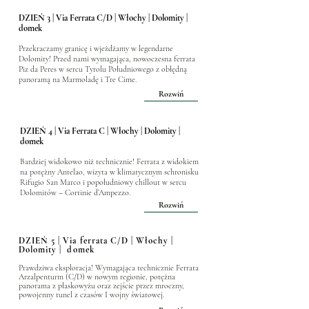
DZIEŃ 3 | Via Ferrata C/D | Włochy | Dolomity |
domek
Przekraczamy granicę i wjeżdżamy w legendarne
Dolomity! Przed nami wymagająca, nowoczesna ferrata
Piz da Peres w sercu Tyrolu Południowego z obłędną
panoramą na Marmoladę i Tre Cime.
Rozwiń
DZIEŃ 4 | Via Ferrata C | Włochy | Dolomity |
domek
Bardziej widokowo niż technicznie! Ferrata z widokiem
na potężny Antelao, wizyta w klimatycznym schronisku
Rifugio San Marco i popołudniowy chillout w sercu
Dolomitów – Cortinie d’Ampezzo.
Rozwiń
DZIEŃ 5 | Via ferrata C/D | Włochy |
Dolomity | domek
Prawdziwa eksploracja! Wymagająca technicznie Ferrata
Arzalpenturm (C/D) w nowym regionie, potężna
panorama z płaskowyżu oraz zejście przez mroczny,
powojenny tunel z czasów I wojny światowej.