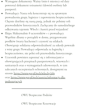
Wymagane dokumenty: Ważny (min 6 miesiecy od daty
powrotu) dokument tożsamości (dowód osobisty lub
paszport).
Prowadzący: Nasza rola koncentruje się na sprawnym
prowadzeniu grupy, logistyce i zapewnieniu bezpieczeństwa.
Chętnie dzielimy się naszą pasją, jednak nie pełnimy roli
przewodników historycznych. Zachęcamy do samodzielnego
odkrywania tajemnic Włoch i Austrii przed wyjazdem!
Ekipa: Maksymalnie 8 uczestników + 1 prowadzący.
Wspólnie dbamy o porządek w domu, przygotowanie
posiłków (warty kuchenne) i czystość na szlakach.
Obowiązuje solidarna odpowiedzialność za szkody powstałe
z winy grupy. Prowadzący odpowiada za logistykę i
bezpieczeństwo, nie pełni roli przewodnika historycznego.
Uczestnik powinien zapoznać się z informacjami o
obowiązujących przepisach paszportowych, wizowych i
sanitarnych oraz o wymaganiach zdrowotnych, w tym
zalecanych szczepieniach ochronnych, dostępnymi na
stronie
https://www.gov.pl/web/wlochy/idp
oraz
https://www.gov.pl/web/austria/informacje-dla-
podrozujacych
OWU Bezpieczne Podróże
OWU Bezpieczne Rezerwacje