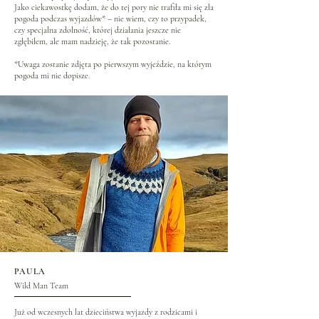
Jako ciekawostkę dodam, że do tej pory nie trafiła mi się zła
pogoda podczas wyjazdów* – nie wiem, czy to przypadek,
czy specjalna zdolność, której działania jeszcze nie
zgłębiłem, ale mam nadzieję, że tak pozostanie.
*Uwaga zostanie zdjęta po pierwszym wyjeździe, na którym
pogoda mi nie dopisze.
PAULA
Wild Man Team
Już od wczesnych lat dzieciństwa wyjazdy z rodzicami i