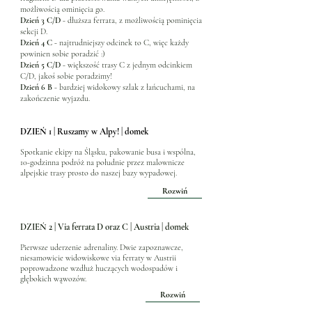
możliwością ominięcia go.
​Dzień 3 C/D
- dłuższa ferrata, z możliwością pominięcia
sekcji D.
Dzień 4 C
- najtrudniejszy odcinek to C, więc każdy
powinien sobie poradzić :)
Dzień 5 C/D
- większość trasy C z jednym odcinkiem
C/D, jakoś sobie poradzimy!
​Dzień 6 B
- bardziej widokowy szlak z łańcuchami, na
zakończenie wyjazdu.
DZIEŃ 1 | Ruszamy w Alpy! | domek
Spotkanie ekipy na Śląsku, pakowanie busa i wspólna,
10-godzinna podróż na południe przez malownicze
alpejskie trasy prosto do naszej bazy wypadowej.
Rozwiń
DZIEŃ 2 | Via ferrata D oraz C | Austria | domek
Pierwsze uderzenie adrenaliny. Dwie zapoznawcze,
niesamowicie widowiskowe via ferraty w Austrii
poprowadzone wzdłuż huczących wodospadów i
głębokich wąwozów.
Rozwiń