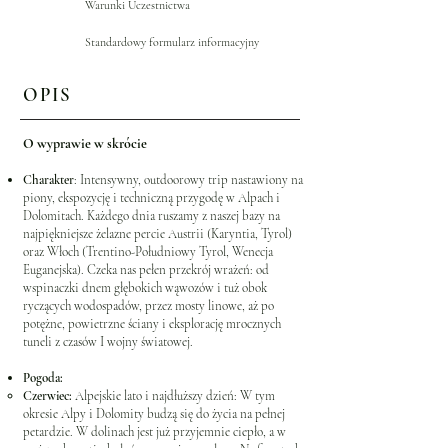
Warunki Uczestnictwa
Standardowy formularz informacyjny
OPIS
O wyprawie w skrócie
Charakter
: Intensywny, outdoorowy trip nastawiony na
piony, ekspozycję i techniczną przygodę w Alpach i
Dolomitach. Każdego dnia ruszamy z naszej bazy na
najpiękniejsze żelazne percie Austrii (Karyntia, Tyrol)
oraz Włoch (Trentino-Południowy Tyrol, Wenecja
Euganejska). Czeka nas pełen przekrój wrażeń: od
wspinaczki dnem głębokich wąwozów i tuż obok
ryczących wodospadów, przez mosty linowe, aż po
potężne, powietrzne ściany i eksplorację mrocznych
tuneli z czasów I wojny światowej.
Pogoda:
Czerwiec:
Alpejskie lato i najdłuższy dzień: W tym
okresie Alpy i Dolomity budzą się do życia na pełnej
petardzie. W dolinach jest już przyjemnie ciepło, a w