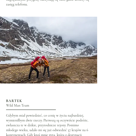
zasięg telefonu.
BARTEK
Wild Man Team
Gdybym miał powiedzieć, co cenię w życiu najbardziej,
wymieniłbym dwie rzeczy. Pierwszą są oczywiście podróże,
zwłaszcza te w dzikie, przyrodnicze rejony. Pomimo
młodego wieku, udało mi się już odwiedzić 37 krajów na 6
kontynentach. Gdy ktoś mnie pyta, która z destynacji