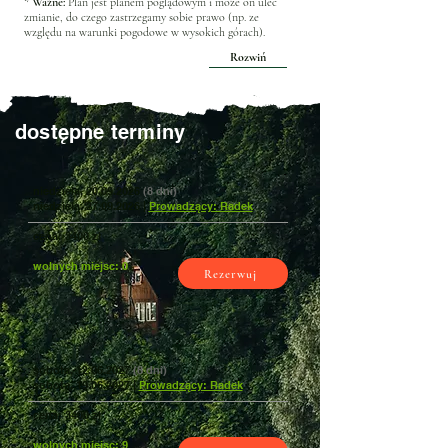
*
Ważne:
Plan jest planem poglądowym i może on ulec
zmianie, do czego zastrzegamy sobie prawo (np. ze
względu na warunki pogodowe w wysokich górach).
Rozwiń
dostępne terminy
niedziela,
20.09.2026
(8 dni)
niedziela,
27.09.2026
|
Prowadzący: Radek
cena: 3400 zł
wolnych miejsc: 0
Rezerwuj
sobota,
12.06.2027
(8 dni)
sobota,
19.06.2027
|
Prowadzący: Radek
cena: 3400 zł
wolnych miejsc: 9