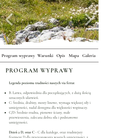
Program wyprawy
Warunki
Opis
Mapa
Galeria
PROGRAM WYPRAWY
Legenda poziomu trudności naszych via ferrat
B: Łatwa, odpowiednia dla początkujących, z dużą ilością
sztucznych ułatwień.
C: Średnia, drabiny, mosty linowe, wymaga większej siły i
umiejętności, nadal dostępna dla większości wspinaczy.
C/D: Średnio trudna, pionowe ściany, małe
przewieszenia, zalecana dobra siła i podstawowe
umiejętności.
Dzień 2 D, oraz C
- C dla każdego, oraz trudniejszy
fragment D dla przetestowania waszych umiejętności, z