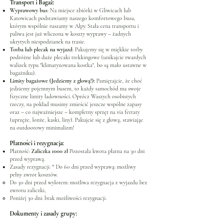
Transport i Bagaż:
Wyprawowy bus
: Na miejsce zbiórki w Gliwicach lub
Katowicach podstawiamy naszego komfortowego busa,
którym wspólnie ruszamy w Alpy. Stała cena transportu i
paliwa jest już wliczona w koszty wyprawy – żadnych
ukrytych niespodzianek na trasie.
Torba lub plecak na wyjazd
: Pakujemy się w miękkie torby
podróżne lub duże plecaki trekkingowe (unikajcie twardych
walizek typu "klimatyzowana kostka", bo są mało ustawne w
bagażniku).
Limity bagażowe (Jedziemy z głową!):
Pamiętajcie, że choć
jedziemy pojemnym busem, to każdy samochód ma swoje
fizyczne limity ładowności. Oprócz Waszych osobistych
rzeczy, na pokład musimy zmieścić jeszcze wspólne zapasy
oraz – co najważniejsze – kompletny sprzęt na via ferraty
(uprzęże, lonże, kaski, liny). Pakujcie się z głową, stawiając
na outdoorowy minimalizm!
Płatności i rezygnacja:
Płatność:
Zaliczka 1000 zł
Pozostała kwota płatna na 30 dni
przed wyprawą.
Zasady rezygnacji: * Do 60 dni przed wyprawą: możliwy
pełny zwrot kosztów.
Do 30 dni przed wylotem: możliwa rezygnacja z wyjazdu bez
zwrotu zaliczki,
Poniżej 30 dni: brak możliwości rezygnacji.
Dokumenty i zasady grupy: