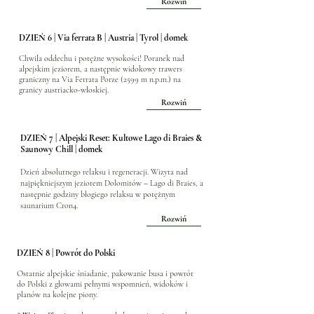
Rozwiń
DZIEŃ 6 | Via ferrata B | Austria | Tyrol | domek
Chwila oddechu i potężne wysokości! Poranek nad
alpejskim jeziorem, a następnie widokowy trawers
graniczny na Via Ferrata Porze (2599 m n.p.m.) na
granicy austriacko-włoskiej.
Rozwiń
DZIEŃ 7 |
Alpejski Reset: Kultowe Lago di Braies &
Saunowy Chill | domek
Dzień absolutnego relaksu i regeneracji. Wizyta nad
najpiękniejszym jeziorem Dolomitów – Lago di Braies, a
następnie godziny błogiego relaksu w potężnym
saunarium Cron4.
Rozwiń
DZIEŃ 8 | Powrót do Polski
Ostatnie alpejskie śniadanie, pakowanie busa i powrót
do Polski z głowami pełnymi wspomnień, widoków i
planów na kolejne piony.