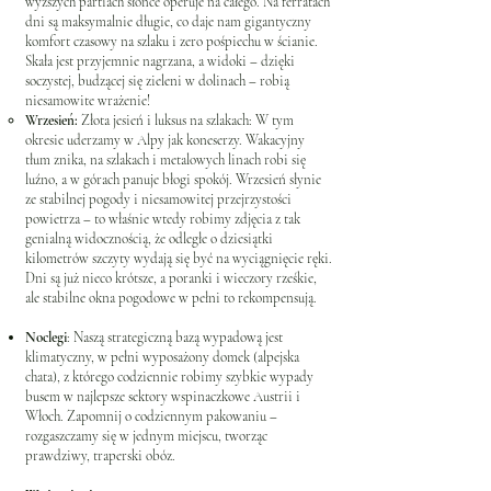
wyższych partiach słońce operuje na całego. Na ferratach
dni są maksymalnie długie, co daje nam gigantyczny
komfort czasowy na szlaku i zero pośpiechu w ścianie.
Skała jest przyjemnie nagrzana, a widoki – dzięki
soczystej, budzącej się zieleni w dolinach – robią
niesamowite wrażenie!
Wrzesień:
Złota jesień i luksus na szlakach: W tym
okresie uderzamy w Alpy jak koneserzy. Wakacyjny
tłum znika, na szlakach i metalowych linach robi się
luźno, a w górach panuje błogi spokój. Wrzesień słynie
ze stabilnej pogody i niesamowitej przejrzystości
powietrza – to właśnie wtedy robimy zdjęcia z tak
genialną widocznością, że odległe o dziesiątki
kilometrów szczyty wydają się być na wyciągnięcie ręki.
Dni są już nieco krótsze, a poranki i wieczory rześkie,
ale stabilne okna pogodowe w pełni to rekompensują.
Noclegi
: Naszą strategiczną bazą wypadową jest
klimatyczny, w pełni wyposażony domek (alpejska
chata), z którego codziennie robimy szybkie wypady
busem w najlepsze sektory wspinaczkowe Austrii i
Włoch. Zapomnij o codziennym pakowaniu –
rozgaszczamy się w jednym miejscu, tworząc
prawdziwy, traperski obóz.