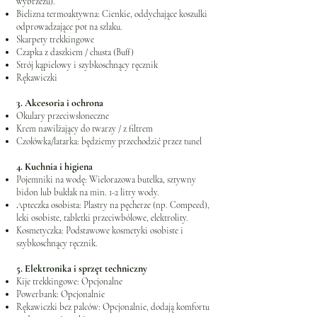
wybrzeżu).
Bielizna termoaktywna: Cienkie, oddychające koszulki
odprowadzające pot na szlaku.
Skarpety trekkingowe
Czapka z daszkiem / chusta (Buff)
Strój kąpielowy i szybkoschnący ręcznik
Rękawiczki
3. Akcesoria i ochrona
Okulary przeciwsłoneczne
Krem nawilżający do twarzy / z filtrem
Czołówka/latarka: będziemy przechodzić przez tunel
4. Kuchnia i higiena
Pojemniki na wodę: Wielorazowa butelka, sztywny
bidon lub bukłak na min. 1-2 litry wody.
Apteczka osobista: Plastry na pęcherze (np. Compeed),
leki osobiste, tabletki przeciwbólowe, elektrolity.
Kosmetyczka: Podstawowe kosmetyki osobiste i
szybkoschnący ręcznik.
5. Elektronika i sprzęt techniczny
Kije trekkingowe: Opcjonalne
Powerbank: Opcjonalnie
Rękawiczki bez palców: Opcjonalnie, dodają komfortu