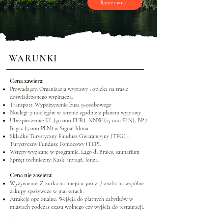
Rezerwuj
WARUNKI
Cena zawiera:
Prowadzący: Organizacja wyprawy i opieka na trasie
doświadczonego wspinacza.
Transport: Wypożyczenie busa 9-osobowego
Noclegi: 7 noclegów w terenie zgodnie z planem wyprawy.
Ubezpieczenie: KL (30 000 EUR), NNW (15 000 PLN), BP /
Bagaż (5 000 PLN) w Signal Iduna.
Składki: Turystyczny Fundusz Gwarancyjny (TFG) i
Turystyczny Fundusz Pomocowy (TFP).
Wstępy wypisane w programie: Lago di Braies, saunarium
Sprzęt techniczny: Kask, uprząż, lonża.
Cena nie zawiera:
Wyżywienie: Zrzutka na miejscu 500 zł / osoba na wspólne
zakupy spożywcze w marketach.
Atrakcje opcjonalne: Wejścia do płatnych zabytków w
miastach podczas czasu wolnego czy wyjścia do restauracji.