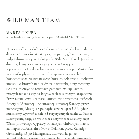
WILD MAN TEAM
MARTA I KUBA
właściciele i założyciele biura podróżyWild Man Travel
Nasza wspólna podróż zaczęła się już w przedszkolu, ale to
dzikie bezdroża świata stały się miejscem, gdzie naprawdę
połączyliśmy siły jako założyciele Wild Man Travel. Jesteśmy
duetem, który sportową dyscyplinę – Kuby jako
reprezentanta Polski w kolarstwie na orientację i Marty jako
pasjonatki pływania – przekuł w sposób na życie bez
kompromisów. Nazwa naszego biura to deklaracja: kochamy
miejsca, w których natura dyktuje warunki, a my możemy
się z nią mierzyć na rowerach górskich, w kajakach na
rwących rzekach czy na biegówkach w surowym krajobrazie.
Przez niemal dwa lata nasz kamper był domem na krańcach
Ameryki Północnej – od mroźnej, zimowej Kanady, przez
niedostępną Alaskę, aż po najdziksze zakątki USA, gdzie
szukaliśmy wyzwań z dala od turystycznych szlaków. Dziś tą
autentyczną pasją do wolności i aktywności dzielimy się z
Wami, prowadząc wyprawy do naszych ulubionych miejsc
na mapie: od Australii i Nowej Zelandii, przez Kanadę i
Grenlandię, aż po Madagaskar, udowadniając, że
najpiękniejsze przygody zaczynają się tam, gdzie kończy się