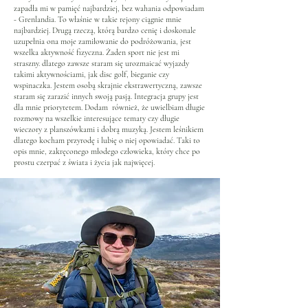
zapadła mi w pamięć najbardziej, bez wahania odpowiadam
- Grenlandia. To właśnie w takie rejony ciągnie mnie
najbardziej. Drugą rzeczą, którą bardzo cenię i doskonale
uzupełnia ona moje zamiłowanie do podróżowania, jest
wszelka aktywność fizyczna. Żaden sport nie jest mi
straszny. dlatego zawsze staram się urozmaicać wyjazdy
takimi aktywnościami, jak disc golf, bieganie czy
wspinaczka. Jestem osobą skrajnie ekstrawertyczną, zawsze
staram się zarazić innych swoją pasją. Integracja grupy jest
dla mnie priorytetem. Dodam również, że uwielbiam długie
rozmowy na wszelkie interesujące tematy czy długie
wieczory z planszówkami i dobrą muzyką. Jestem leśnikiem
dlatego kocham przyrodę i lubię o niej opowiadać. Taki to
opis mnie, zakręconego młodego człowieka, który chce po
prostu czerpać z świata i życia jak najwięcej.