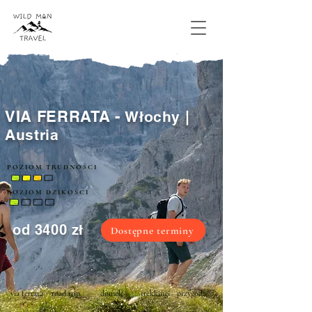
VIA FERRATA -
Włochy |
Austria
POZIOM TRUDNOŚCI
POZIOM DZIKOŚCI
od 3400 zł
Dostępne terminy
via ferrata
road trip
domek
trekkingi
przygoda