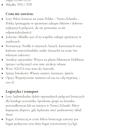
Bagaż (5 000 PLN).
Składki: TFG i TFP.
Cena nie zawiera:
Loty: Bilety lotnicze na trasie Polska – Nowa Zelandia –
Polska (pomagamy w sprawnym zakupie biletów i doborze
najlepszych połączeń, ale nie ponosimy za nie
odpowiedzialności).
Jedzenie: Składka 900 zł na wspólne zakupy spożywcze w
marketach.
Restauracje: Posiłki w miastach, barach, kawiarniach oraz
kultowe nowozelandzkie małże (mussels) na trasie (we
własnym zakresie).
Atrakcje opcjonalne: Wizyta na planie filmowym Hobbiton
(gorąco zachęcamy) oraz inne atrakcje własne.
Wiza: NZeTA oraz wiza do Australii.
Sprzęt biwakowy: Własny namiot, karimata, śpiwór.
Opcja: Wypożyczenie namiotu od nas na całą wyprawę –
200 zł.
Logistyka i transport
Loty: Indywidualny dobór optymalnych połączeń lotniczych
dla każdego uczestnika. Spotkanie grupy na lotnisku
przesiadkowym lub na miejscu w Nowej Zelandii. Bilety
kupujemy dopiero, gdy będziemy mieć podstawowy skład
(8os).
Bagaż: Zazwyczaj w cenie biletu lotniczego zawarty jest
bagaż podręczny oraz duży bagaż rejestrowany (23 kg).