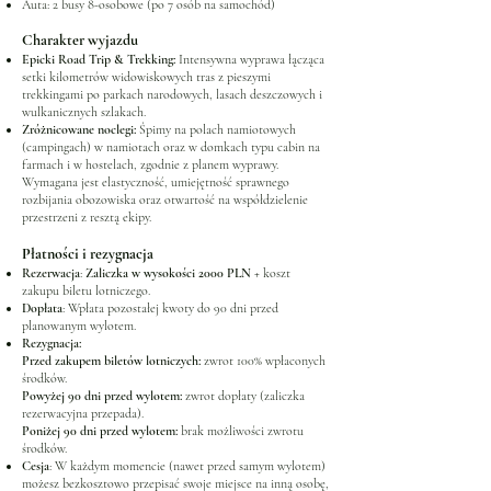
Auta: 2 busy 8-osobowe (po 7 osób na samochód)
Charakter wyjazdu
Epicki Road Trip & Trekking:
Intensywna wyprawa łącząca
setki kilometrów widowiskowych tras z pieszymi
trekkingami po parkach narodowych, lasach deszczowych i
wulkanicznych szlakach.
Zróżnicowane noclegi:
Śpimy na polach namiotowych
(campingach) w namiotach oraz w domkach typu cabin na
farmach i w hostelach, zgodnie z planem wyprawy.
Wymagana jest elastyczność, umiejętność sprawnego
rozbijania obozowiska oraz otwartość na współdzielenie
przestrzeni z resztą ekipy.
Płatności i rezygnacja
Rezerwacja
:
Zaliczka w wysokości 2000 PLN
+ koszt
zakupu biletu lotniczego.
Dopłata
: Wpłata pozostałej kwoty do 90 dni przed
planowanym wylotem.
Rezygnacja:
Przed zakupem biletów lotniczych:
zwrot 100% wpłaconych
środków.
Powyżej 90 dni przed wylotem:
zwrot dopłaty (zaliczka
rezerwacyjna przepada).
Poniżej 90 dni przed wylotem:
brak możliwości zwrotu
środków.
Cesja
: W każdym momencie (nawet przed samym wylotem)
możesz bezkosztowo przepisać swoje miejsce na inną osobę,