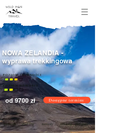
NOWA ZELANDIA -
wyprawa trekkingowa
POZIOM TRUDNOŚCI
POZIOM DZIKOŚCI
od 9700 zł
Dostępne terminy
przyroda
road trip
namioty
trekkingi
przygoda