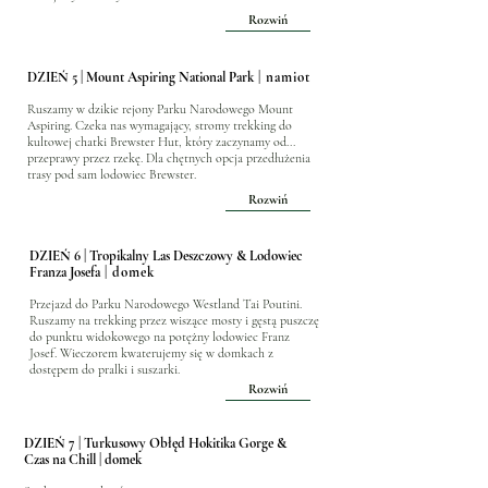
Rozwiń
DZIEŃ 5 |
Mount Aspiring National Park
| namiot
Ruszamy w dzikie rejony Parku Narodowego Mount
Aspiring. Czeka nas wymagający, stromy trekking do
kultowej chatki Brewster Hut, który zaczynamy od...
przeprawy przez rzekę. Dla chętnych opcja przedłużenia
trasy pod sam lodowiec Brewster.
Rozwiń
DZIEŃ 6 | Tropikalny Las Deszczowy & Lodowiec
Franza Josefa
| domek
Przejazd do Parku Narodowego Westland Tai Poutini.
Ruszamy na trekking przez wiszące mosty i gęstą puszczę
do punktu widokowego na potężny lodowiec Franz
Josef. Wieczorem kwaterujemy się w domkach z
dostępem do pralki i suszarki.
Rozwiń
DZIEŃ 7 | Turkusowy Obłęd Hokitika Gorge &
Czas na Chill | domek