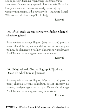
Spokojniejszy dzień na regenerację i rozmasowanie
zakwasów. Odwiedzamy spektakularny wąwóz Hokitika
Gorge z nierealnie turkusową wodą, spacerujemy
wiszącymi mostami, a dla odważnych – lodowata kąpiel!
Wieczorem odpalamy wspólną kolację.
Rozwiń
DZIEŃ 8 | Dziki Ocean & Noc w Górskiej Chatce |
chatka w górach
Rano wyjście na szczyt Flagtop (1690 m n.p.m.) prosto z
naszej chatki. Następnie schodzimy do aut i ruszamy na
północ, do słynącego z rajskich plaż Parku Narodowego
Abel Tasman na nocleg nad samym morzem.
Rozwiń
DZIEŃ 9 | Alpejski Szczyt Flagtop & Zjazd nad
Ocean do Abel Tasman | namiot
Rano wyjście na szczyt Flagtop (1690 m n.p.m.) prosto z
naszej chatki. Następnie schodzimy do aut i ruszamy na
północ, do słynącego z rajskich plaż Parku Narodowego
Abel Tasman na nocleg nad samym morzem.
Rozwiń
DZIEŃ 10 | Dzika Plaża & Nocleg pod Gwiazdami w