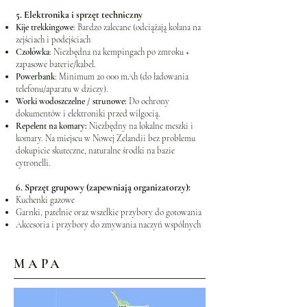
5. Elektronika i sprzęt techniczny
Kije trekkingowe
: Bardzo zalecane (odciążają kolana na
zejściach i podejściach
Czołówka
: Niezbędna na kempingach po zmroku +
zapasowe baterie/kabel.
Powerbank
: Minimum 20 000 mAh (do ładowania
telefonu/aparatu w dziczy).
Worki wodoszczelne / strunowe:
Do ochrony
dokumentów i elektroniki przed wilgocią.
Repelent na komary:
Niezbędny na lokalne meszki i
komary. Na miejscu w Nowej Zelandii bez problemu
dokupicie skuteczne, naturalne środki na bazie
cytronelli.
6. Sprzęt grupowy (zapewniają organizatorzy):
Kuchenki gazowe
Garnki, patelnie oraz wszelkie przybory do gotowania
Akcesoria i przybory do zmywania naczyń wspólnych
MAPA