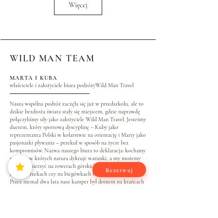
Więcej
WILD MAN TEAM
MARTA I KUBA
właściciele i założyciele biura podróżyWild Man Travel
Nasza wspólna podróż zaczęła się już w przedszkolu, ale to
dzikie bezdroża świata stały się miejscem, gdzie naprawdę
połączyliśmy siły jako założyciele Wild Man Travel. Jesteśmy
duetem, który sportową dyscyplinę – Kuby jako
reprezentanta Polski w kolarstwie na orientację i Marty jako
pasjonatki pływania – przekuł w sposób na życie bez
kompromisów. Nazwa naszego biura to deklaracja: kochamy
miejsca, w których natura dyktuje warunki, a my możemy
się z nią mierzyć na rowerach górskich, w kajakach na
Rezerwuj
rwących rzekach czy na biegówkach w surowym krajobrazie.
Przez niemal dwa lata nasz kamper był domem na krańcach
Ameryki Północnej – od mroźnej, zimowej Kanady, przez
niedostępną Alaskę, aż po najdziksze zakątki USA, gdzie
szukaliśmy wyzwań z dala od turystycznych szlaków. Dziś tą
autentyczną pasją do wolności i aktywności dzielimy się z