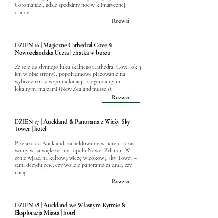
Coromandel, gdzie spędzimy noc w klimatycznej
chatce.
Rozwiń
DZIEŃ 16 | Magiczne Cathedral Cove &
Nowozelandzka Uczta | chatka w buszu
Zejście do słynnego łuku skalnego Cathedral Cove (ok 3
km w obie strony), popołudniowe plażowanie na
wybrzeżu oraz wspólna kolacja z legendarnymi,
lokalnymi małżami (New Zealand mussels).
Rozwiń
DZIEŃ 17 | Auckland & Panorama z Wieży Sky
Tower | hotel
Przejazd do Auckland, zameldowanie w hotelu i czas
wolny w największej metropolii Nowej Zelandii. W
cenie wjazd na kultową wieżę widokową Sky Tower –
sami decydujecie, czy wolicie panoramę za dnia, czy
nocą!
Rozwiń
DZIEŃ 18 | Auckland we Własnym Rytmie &
Eksploracja Miasta | hotel