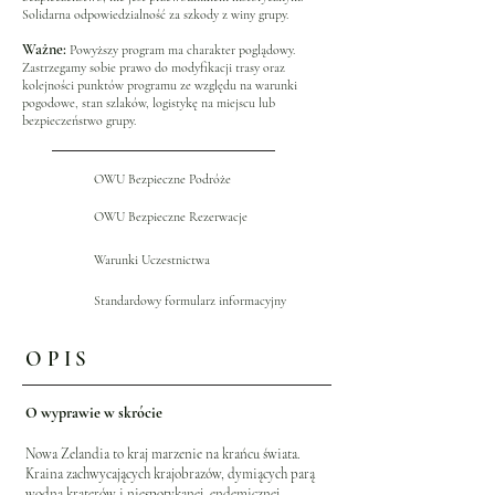
Solidarna odpowiedzialność za szkody z winy grupy.
Ważne:
Powyższy program ma charakter poglądowy.
Zastrzegamy sobie prawo do modyfikacji trasy oraz
kolejności punktów programu ze względu na warunki
pogodowe, stan szlaków, logistykę na miejscu lub
bezpieczeństwo grupy.
OWU Bezpieczne Podróże
OWU Bezpieczne Rezerwacje
Warunki Uczestnictwa
Standardowy formularz informacyjny
OPIS
O wyprawie w skrócie
Nowa Zelandia to kraj marzenie na krańcu świata.
Kraina zachwycających krajobrazów, dymiących parą
wodną kraterów i niespotykanej, endemicznej