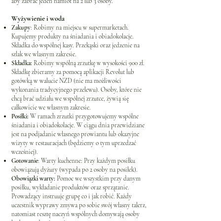
aby zabrać jeden namiot na 2 lub 3 osoby.
Wyżywienie i woda
Zakupy
: Robimy na miejscu w supermarketach.
Kupujemy produkty na śniadania i obiad0kolacje.
Składka do wspólnej kasy. Przekąski oraz jedzenie na
szlak we wlasnym zakresie.
Składka:
Robimy wspólną zrzutkę w wysokości 900 zł.
Składkę zbieramy za pomocą aplikacji Revolut lub
gotówką w walucie NZD (nie ma możliwości
wykonania tradycyjnego przelewu). Osoby, które nie
chcą brać udziału we wspólnej zrzutce, żywią się
całkowicie we własnym zakresie.
Posiłki:
W ramach zrzutki przygotowujemy wspólne
śniadania i obiadokolacje. W ciągu dnia przewidziane
jest na podjadanie własnego prowiantu lub okazyjne
wizyty w restauracjach (będziemy o tym uprzedzać
wcześniej).
Gotowanie
: Warty kuchenne: Przy każdym posiłku
obowiązują dyżury (wypada po 2 osoby na posiłek).
Obowiązki warty:
Pomoc we wszystkim przy danym
posiłku, wykładanie produktów oraz sprzątanie.
Prowadzący instruuje grupę co i jak robić. Każdy
uczestnik wyprawy zmywa po sobie swój własny talerz,
natomiast resztę naczyń wspólnych domywają osoby