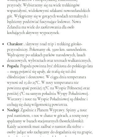
przyrody. Wybierzemy się na wiele trekkingów
wspaniałymi, widokowymi szlakami nowozelandzkich
gór. Wykąpiemy się w gorących wodach termalnych i
będziemy podziwiać fascynujące lodowce. Nowa
Zelandia ma wiele do zaoferowania dla osób
kochających aktywny wypoczynek.
Charakter
: Aktywny road trip i trekking górsko-
przyrodniczy. Pokonamy ok. 3500 km. samochodem.
Wędrujemy po szlakach parków narodowych, lasach
deszczowych, wybrzeżach oraz terenach wulkanicznych.
Pogoda
: Pogoda powinna być zbliżona do polskiego lata
– mogą pojawić się upały, ale trafią się też dni
chłodniejsze i deszczowe. W ciągu dnia temperatura
wynosi od 15 do 25°C. W nocy temperatura nie
powinna spaść poniżej 13°C na Wyspie Północnej oraz
poniżej 5°C na samym południu Wyspy Południowej.
Wieczory i noce na Wyspie Południowej są chłodne i
cechują się dużą wilgotnością powietrza.
Noclegi
: Zgodnie z Planem Wyprawy. Śpimy 4 noce
pod namiotem, 1 noc w chatce w górach, a resztę nocy
spędzamy w bazach stacjonarnych (hostele/domki).
Każdy uczestnik musi zadbać o namiot dla siebie –
osoby jadące solo zachęcamy do dogadania się na grupie,