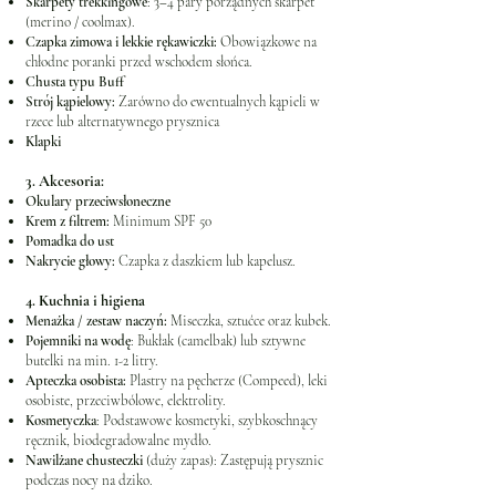
Skarpety trekkingowe
: 3–4 pary porządnych skarpet
(merino / coolmax).
Czapka zimowa i lekkie rękawiczki:
Obowiązkowe na
chłodne poranki przed wschodem słońca.
Chusta typu Buff
Strój kąpielowy:
Zarówno do ewentualnych kąpieli w
rzece lub alternatywnego prysznica
Klapki
3. Akcesoria:
Okulary przeciwsłoneczne
Krem z filtrem:
Minimum SPF 50
Pomadka do ust
Nakrycie głowy:
Czapka z daszkiem lub kapelusz.
4. Kuchnia i higiena
Menażka / zestaw naczyń:
Miseczka, sztućce oraz kubek.
Pojemniki na wodę
: Bukłak (camelbak) lub sztywne
butelki na min. 1-2 litry.
Apteczka osobista:
Plastry na pęcherze (Compeed), leki
osobiste, przeciwbólowe, elektrolity.
Kosmetyczka
: Podstawowe kosmetyki, szybkoschnący
ręcznik, biodegradowalne mydło.
Nawilżane chusteczki
(duży zapas): Zastępują prysznic
podczas nocy na dziko.