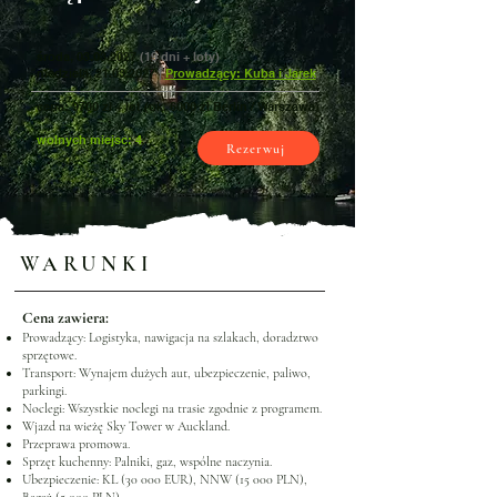
środa,
03.03.2027
(19 dni + loty)
niedziela,
21.03.2027
|
Prowadzący: Kuba i Jarek
cena: 9700 zł + lot (ok. 6000 zł Berlin / Warszawa)
wolnych miejsc: 4
Rezerwuj
WARUNKI
Cena zawiera:
Prowadzący: Logistyka, nawigacja na szlakach, doradztwo
sprzętowe.
Transport: Wynajem dużych aut, ubezpieczenie, paliwo,
parkingi.
Noclegi: Wszystkie noclegi na trasie zgodnie z programem.
Wjazd na wieżę Sky Tower w Auckland.
Przeprawa promowa.
Sprzęt kuchenny: Palniki, gaz, wspólne naczynia.
Ubezpieczenie: KL (30 000 EUR), NNW (15 000 PLN),