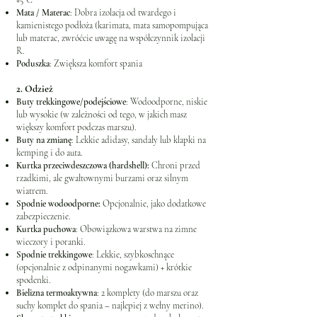
+5°C
Mata / Materac
: Dobra izolacja od twardego i
kamienistego podłoża (karimata, mata samopompująca
lub materac, zwróćcie uwagę na współczynnik izolacji
R.
Poduszka
: Zwiększa komfort spania
2. Odzież
Buty trekkingowe/podejściowe
: Wodoodporne, niskie
lub wysokie (w zależności od tego, w jakich masz
większy komfort podczas marszu).
Buty na zmianę
: Lekkie adidasy, sandały lub klapki na
kemping i do auta.
Kurtka przeciwdeszczowa (hardshell):
Chroni przed
rzadkimi, ale gwałtownymi burzami oraz silnym
wiatrem.
Spodnie wodoodporne:
Opcjonalnie, jako dodatkowe
zabezpieczenie.
Kurtka puchowa
: Obowiązkowa warstwa na zimne
wieczory i poranki.
Spodnie trekkingowe
: Lekkie, szybkoschnące
(opcjonalnie z odpinanymi nogawkami) + krótkie
spodenki.
Bielizna termoaktywna
: 2 komplety (do marszu oraz
suchy komplet do spania – najlepiej z wełny merino).