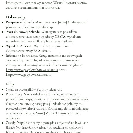
która spełnia warunki wyjazdowe. Warunki zwrotu biletów,
zgodnie z regulaminem linii lotniczych.
Dokumenty
Paszport
: Musi być ważny przez co najmniej 6 miesięcy od
planowanej daty powrotu do kraju.
Wiza do Nowej Zelandii:
Wymagane jest posiadanie
elektronicznej autoryzacji podróży
NZeTA
, wyrabiane
samodzielnie przez aplikację lub stronę rządową.
Wjazd do Australii:
Wymagane jest posiadanie
elektronicznej
wizy do Australii.
Informacje konsularne: Każdy uczestnik ma obowiązek
zapoznać się z aktualnymi przepisami paszportowymi,
wizowymi i zdrowotnymi na oficjalnej stronie rządowej:
https://www.gov.pl/web/nowazelandia
oraz
h
ttps://www.gov.pl/web/australia
Ekipa
Skład: 12 uczestników + 2 prowadzących.
Prowadzący: Nasza rola koncentruje się na sprawnym
prowadzeniu grupy, logistyce i zapewnieniu bezpieczeństwa.
Chętnie dzielimy się naszą pasją, jednak nie pełnimy roli
przewodników historycznych. Zachęcamy do samodzielnego
odkrywania tajemnic Nowej Zelandii i Australi przed
wyjazdem!
Zasady: Wspólnie dbamy o porządek i czystość na biwakach
(Leave No Trace). Prowadzący odpowiada za logistykę i
bezpieczeństwo, nie jest przewodnikiem historycznym.