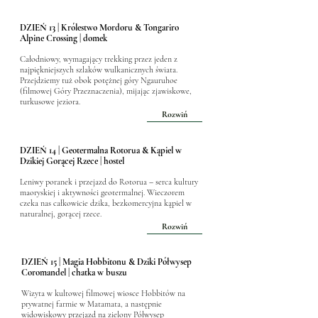
DZIEŃ 13 | Królestwo Mordoru & Tongariro
Alpine Crossing | domek
Całodniowy, wymagający trekking przez jeden z
najpiękniejszych szlaków wulkanicznych świata.
Przejdziemy tuż obok potężnej góry Ngauruhoe
(filmowej Góry Przeznaczenia), mijając zjawiskowe,
turkusowe jeziora.
Rozwiń
DZIEŃ 14 | Geotermalna Rotorua & Kąpiel w
Dzikiej Gorącej Rzece | hostel
Leniwy poranek i przejazd do Rotorua – serca kultury
maoryskiej i aktywności geotermalnej. Wieczorem
czeka nas całkowicie dzika, bezkomercyjna kąpiel w
naturalnej, gorącej rzece.
Rozwiń
DZIEŃ 15 | Magia Hobbitonu & Dziki Półwysep
Coromandel | chatka w buszu
Wizyta w kultowej filmowej wiosce Hobbitów na
prywatnej farmie w Matamata, a następnie
widowiskowy przejazd na zielony Półwysep