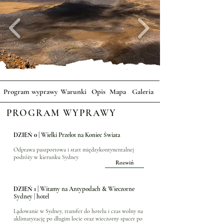
Program wyprawy
Warunki
Opis
Mapa
Galeria
PROGRAM WYPRAWY
DZIEŃ 0 |
Wielki Przelot na Koniec Świata
Odprawa paszportowa i start międzykontynentalnej
podróży w kierunku Sydney.
Rozwiń
DZIEŃ 1 |
Witamy na Antypodach & Wieczorne
Sydney | hotel
Lądowanie w Sydney, transfer do hotelu i czas wolny na
aklimatyzację po długim locie oraz wieczorny spacer po