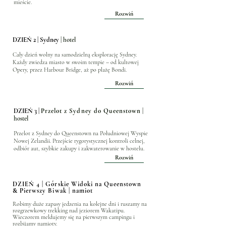
mieście.
Rozwiń
DZIEŃ 2 | Sydney
| hotel
Cały dzień wolny na samodzielną eksplorację Sydney.
Każdy zwiedza miasto w swoim tempie – od kultowej
Opery, przez Harbour Bridge, aż po plażę Bondi.
Rozwiń
DZIEŃ 3 |
Przelot z Sydney do Queenstown
|
hostel
Przelot z Sydney do Queenstown na Południowej Wyspie
Nowej Zelandii. Przejście rygorystycznej kontroli celnej,
odbiór aut, szybkie zakupy i zakwaterowanie w hostelu.
Rozwiń
DZIEŃ 4 | Górskie Widoki na Queenstown
& Pierwszy Biwak | namiot
Robimy duże zapasy jedzenia na kolejne dni i ruszamy na
rozgrzewkowy trekking nad jeziorem Wakatipu.
Wieczorem meldujemy się na pierwszym campingu i
rozbijamy namioty.