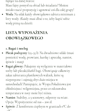
będące na danej warcie.
Masz fajny pomysł na obiad lub śniadanie? Możesz
śmiało rzucić propozycję i ugotować coś dla całej grupy!
Woda
: Na szlak każdy obowiązkowo zabiera minimum 2
litry wody. (Każdy musi dbać o to, żeby kupić sobie
wodę pitną na dzień).
LISTA WYPOSAŻENIA
OBOWIĄZKOWEGO
1. Bagaż i nocleg
Plecak podręczny
(25–35 l): Na dwudniowe szlaki (musi
pomieścić wodę, prowiant, kurtkę i apteczkę, namiot,
śpiwór i matę)
Bagaż główny:
Pakujemy się wyłącznie w materiałowe
torby lub plecaki/duffel bagi. Obowiązuje całkowity
zakaz zabierania plastikowych walizek, które są
nieporęczne i zajmują zbyt dużo miejsca w
samochodach! Pamiętajcie, że Wyspa Południowa jest
chłodniejsza i wilgotniejsza, przez co odczuwalna
temperatura w nocy może być niższa.
Namiot
: Stabilny, 2-3 sezonowy, odporny na wiatr.
Opcja: Wypożyczenie od nas – 200 zł.
Śpiwór
: Z komfortem cieplnym w granicach 0°C do