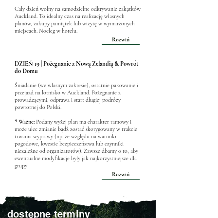
Cały dzień wolny na samodzielne odkrywanie zakątków
Auckland. To idealny czas na realizację własnych
planów, zakupy pamiątek lub wizytę w wymarzonych
miejscach. Nocleg w hotelu.
Rozwiń
DZIEŃ 19 | Pożegnanie z Nową Zelandią & Powrót
do Domu
Śniadanie (we własnym zakresie), ostatnie pakowanie i
przejazd na lotnisko w Auckland. Pożegnanie z
prowadzącymi, odprawa i start długiej podróży
powrotnej do Polski.
* Ważne:
Podany wyżej plan ma charakter ramowy i
może ulec zmianie bądź zostać skorygowany w trakcie
trwania wyprawy (np. ze względu na warunki
pogodowe, kwestie bezpieczeństwa lub czynniki
niezależne od organizatorów). Zawsze dbamy o to, aby
ewentualne modyfikacje były jak najkorzystniejsze dla
grupy!
Rozwiń
dostępne terminy