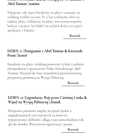
Abel Tasman | namiot
Pakujemy cały szpej biwakowy na plecy i ruszamy na
trekking wzdłuż oceanu. Po 5 km rozbijamy obóz na
rajskiej plaży, chillujemy na plaży, wieczorem wspólna
kolacja i wyjście "na lekko" na zachód słońca na cypel i
spotkanie z fokami.
Rozwiń
DZIEŃ 11 | Pożegnanie z Abel Tasman & Kierunek:
Prom | hostel
Śniadanie na plaży, trekking powrotny (5 km) z pełnym
ekwipunkiem i opuszczenie Parku Narodowego Abel
Tasman. Przejazd do bazy wypadowej przed jutrzejszą
przeprawą promową na Wyspę Północną.
Rozwiń
DZIEŃ 12 | Legendarny Rejs przez Cieśninę Cooka &
Wjazd na Wyspę Północną | domek
Przeprawa promowa między wyspami (jedna z
najpiękniejszych tras rejsowych na świecie),
wypatrywanie delfinów i długa trasa samochodowa (ok.
4h) do domku. Wieczorem regeneracja i pranie.
Rozwiń