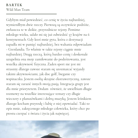
BARTEK
Wild Man Team
Gdybym miał powiedzieć, co cenię w życiu najbardziej,
wymieniłbym dwie rzeczy. Pierwszą są oczywiście podróże,
zwłaszcza te w dzikie, przyrodnicze rejony. Pomimo
młodego wieku, udało mi się już odwiedzić 37 krajów na 6
kontynentach. Gdy ktoś mnie pyta, która z destynacji
zapadła mi w pamięć najbardziej, bez wahania odpowiadam
- Grenlandia. To właśnie w takie rejony ciągnie mnie
najbardziej. Drugą rzeczą, którą bardzo cenię i doskonale
uzupełnia ona moje zamiłowanie do podróżowania, jest
wszelka aktywność fizyczna. Żaden sport nie jest mi
straszny. dlatego zawsze staram się urozmaicać wyjazdy
takimi aktywnościami, jak disc golf, bieganie czy
wspinaczka. Jestem osobą skrajnie ekstrawertyczną, zawsze
staram się zarazić innych swoją pasją. Integracja grupy jest
dla mnie priorytetem. Dodam również, że uwielbiam długie
rozmowy na wszelkie interesujące tematy czy długie
wieczory z planszówkami i dobrą muzyką. Jestem leśnikiem
dlatego kocham przyrodę i lubię o niej opowiadać. Taki to
opis mnie, zakręconego młodego człowieka, który chce po
prostu czerpać z świata i życia jak najwięcej.