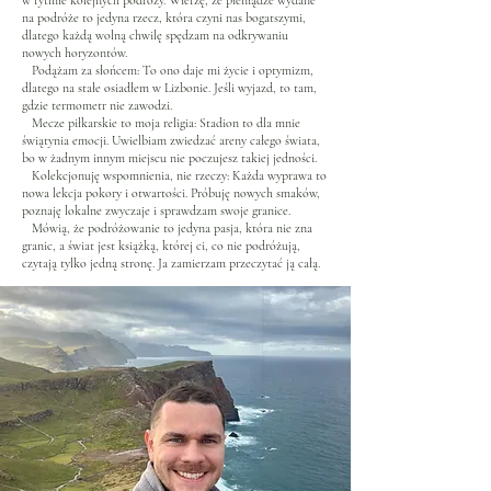
w rytmie kolejnych podróży. Wierzę, że pieniądze wydane
na podróże to jedyna rzecz, która czyni nas bogatszymi,
dlatego każdą wolną chwilę spędzam na odkrywaniu
nowych horyzontów.
Podążam za słońcem: To ono daje mi życie i optymizm,
dlatego na stałe osiadłem w Lizbonie. Jeśli wyjazd, to tam,
gdzie termometr nie zawodzi.
Mecze piłkarskie to moja religia: Stadion to dla mnie
świątynia emocji. Uwielbiam zwiedzać areny całego świata,
bo w żadnym innym miejscu nie poczujesz takiej jedności.
Kolekcjonuję wspomnienia, nie rzeczy: Każda wyprawa to
nowa lekcja pokory i otwartości. Próbuję nowych smaków,
poznaję lokalne zwyczaje i sprawdzam swoje granice.
Mówią, że podróżowanie to jedyna pasja, która nie zna
granic, a świat jest książką, której ci, co nie podróżują,
czytają tylko jedną stronę. Ja zamierzam przeczytać ją całą.