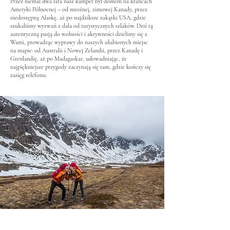
Przez niemal dwa lata nasz kamper był domem na krańcach
Ameryki Północnej – od mroźnej, zimowej Kanady, przez
niedostępną Alaskę, aż po najdziksze zakątki USA, gdzie
szukaliśmy wyzwań z dala od turystycznych szlaków. Dziś tą
autentyczną pasją do wolności i aktywności dzielimy się z
Wami, prowadząc wyprawy do naszych ulubionych miejsc
na mapie: od Australii i Nowej Zelandii, przez Kanadę i
Grenlandię, aż po Madagaskar, udowadniając, że
najpiękniejsze przygody zaczynają się tam, gdzie kończy się
zasięg telefonu.