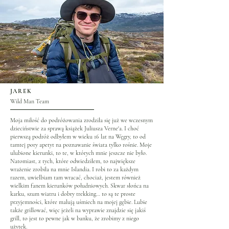
JAREK
Wild Man Team
Moja miłość do podróżowania zrodziła się już we wczesnym
dzieciństwie za sprawą książek Juliusza Verne'a. I choć
pierwszą podróż odbyłem w wieku 16 lat na Węgry, to od
tamtej pory apetyt na poznawanie świata tylko rośnie. Moje
ulubione kierunki, to te, w których mnie jeszcze nie było.
Natomiast, z tych, które odwiedziłem, to największe
wrażenie zrobiła na mnie Islandia. I robi to za każdym
razem, uwielbiam tam wracać, chociaż, jestem również
wielkim fanem kierunków południowych. Skwar słońca na
karku, szum wiatru i dobry trekking… to są te proste
przyjemności, które malują uśmiech na mojej gębie. Lubie
także grillować, więc jeżeli na wyprawie znajdzie się jakiś
grill, to jest to pewne jak w banku, że zrobimy z niego
użytek.