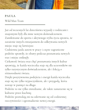
PAULA
Wild Man Team
Już od wczesnych lat dzieciństwa wyjazdy z rodzicami i
znajomymi były dla mnie nowym doświadczeniem.
Zamiłowanie do sportu i aktywnego trybu życia sprawia, że
zarażenie innych entuzjazmem do odkrywania nowych
miejsc staje się łatwiejsze.
Codzienna jazda autem w pracy i częste zagraniczne
podróże sprawiły, że obawy podczas poznawania nowych
tras i miejsc zniknęły.
Ciekawość świata oraz chęć poznawania innych kultur
sprawiają, że każda wycieczka staje się dla uczestników nie
tylko turystycznym doświadczeniem, ale i lekcją o
różnorodności świata.
Dzięki pozytywnemu podejściu i energii każda wycieczka
staje się nie tylko wypoczynkiem, ale i przygodą, która
zostaje w pamięci na długo.
Podróże to nie tylko zwiedzanie, ale także zanurzenie się w
kulturze przez kuchnię.
Podróże pozwalają mi na oderwanie się od codziennej
rzeczywistości i zgromadzenie nowej energii.