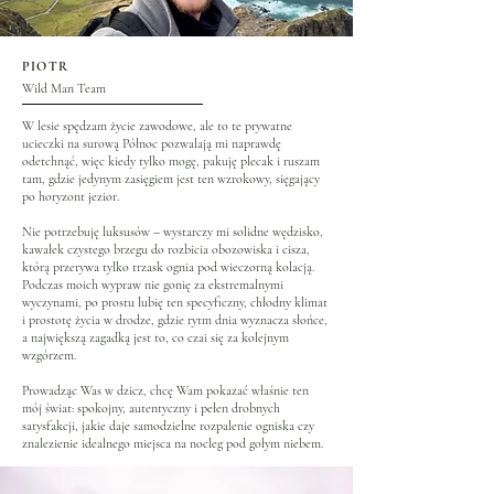
PIOTR
Wild Man Team
W lesie spędzam życie zawodowe, ale to te prywatne
ucieczki na surową Północ pozwalają mi naprawdę
odetchnąć, więc kiedy tylko mogę, pakuję plecak i ruszam
tam, gdzie jedynym zasięgiem jest ten wzrokowy, sięgający
po horyzont jezior.
Nie potrzebuję luksusów – wystarczy mi solidne wędzisko,
kawałek czystego brzegu do rozbicia obozowiska i cisza,
którą przerywa tylko trzask ognia pod wieczorną kolacją.
Podczas moich wypraw nie gonię za ekstremalnymi
wyczynami, po prostu lubię ten specyficzny, chłodny klimat
i prostotę życia w drodze, gdzie rytm dnia wyznacza słońce,
a największą zagadką jest to, co czai się za kolejnym
wzgórzem.
Prowadząc Was w dzicz, chcę Wam pokazać właśnie ten
mój świat: spokojny, autentyczny i pełen drobnych
satysfakcji, jakie daje samodzielne rozpalenie ogniska czy
znalezienie idealnego miejsca na nocleg pod gołym niebem.