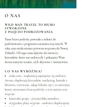
O NAS
WILD MAN TRAVEL TO BIURO
STWORZONE
Z PASJI DO PODRÓŻOWANIA
Nasze biuro podróży powstało z miłości do
podróżowania i pragnienia zarażania nią innych. W
roku 2020 miała miejsce pierwsza wyprawa do Nowej
Zelandii. Od tego czasu dążymy do otwarcia
kierunków, które nas zachwyciły i pokazania Wam
świata naszymi oczami, czyli aktywnie i intensywnie.
CO NAS WYRÓŻNIA?
niska cena - większością zajmujemy się osobiście
(strona, eksploracja kierunków, marketing, kontakt z
klientem, rezerwacje, zakup biletów itp.), co zmniejsza
koszty utrzymania biura podróży, a tym samym ceny
wypraw.
kameralne grupy - przyjacielska atmosfera.
oryginalne plany wypraw - osobiście eksplorujemy