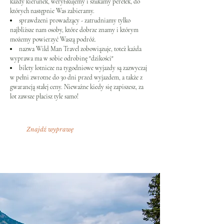
każdy kierunek, weryfikujemy i szukamy perełek, do
których następnie Was zabieramy.
sprawdzeni prowadzący - zatrudniamy tylko
najbliższe nam osoby, które dobrze znamy i którym
możemy powierzyć Waszą podróż.
nazwa Wild Man Travel zobowiązuje, toteż każda
wyprawa ma w sobie odrobinę "dzikości"
bilety lotnicze na tygodniowe wyjazdy są zazwyczaj
w pełni zwrotne do 30 dni przed wyjazdem, a także z
gwarancją stałej ceny. Nieważne kiedy się zapiszesz, za
lot zawsze płacisz tyle samo!
Znajdź wyprawę