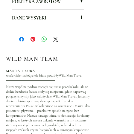
POLITYKA ZWROTÓW
doskonałym miejscem, aby dodać więcej
szczegółów na temat produktu, jak np.
Jestem Polityką Zwrotów. Jestem
rozmiar, materiał, instrukcje pielęgnacji i
DANE WYSYŁKI
doskonałym miejscem, aby powiadomić
instrukcje czyszczenia. Jest to również
klientów, co robić w przypadku, gdy są
świetne miejsce do opisania, co wyróżnia ​​
Jestem polityką wysyłki. Jestem
niezadowoleni z zakupu. Posiadanie
ten produkt oraz w jaki sposób klienci
doskonałym miejscem, aby dodać więcej
nieskomplikowanej polityki zwrotu jest
mogą skorzystać z na zakupie.
szczegółów na temat metod wysyłki,
świetnym sposobem, aby budować zaufanie
pakowania i kosztów. Posiadanie
i przekonać klientów, że mogą kupować bez
nieskomplikowanych informacji na temat
obaw.
WILD MAN TEAM
polityki wysyłki jest świetnym sposobem,
aby budować zaufanie i na zapewnienie
MARTA I KUBA
klientów, że mogą kupować bez obaw.
właściciele i założyciele biura podróżyWild Man Travel
Nasza wspólna podróż zaczęła się już w przedszkolu, ale to
dzikie bezdroża świata stały się miejscem, gdzie naprawdę
połączyliśmy siły jako założyciele Wild Man Travel. Jesteśmy
duetem, który sportową dyscyplinę – Kuby jako
reprezentanta Polski w kolarstwie na orientację i Marty jako
pasjonatki pływania – przekuł w sposób na życie bez
kompromisów. Nazwa naszego biura to deklaracja: kochamy
miejsca, w których natura dyktuje warunki, a my możemy
się z nią mierzyć na rowerach górskich, w kajakach na
rwących rzekach czy na biegówkach w surowym krajobrazie.