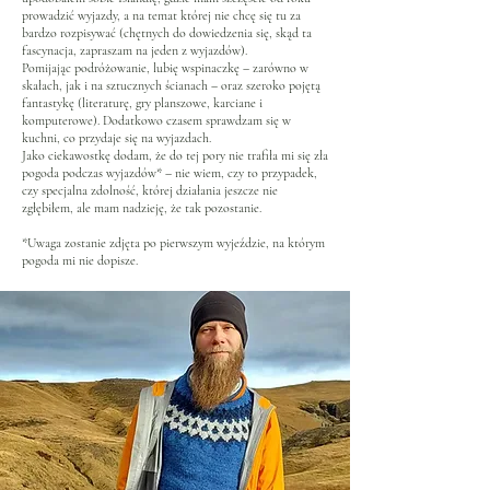
prowadzić wyjazdy, a na temat której nie chcę się tu za
bardzo rozpisywać (chętnych do dowiedzenia się, skąd ta
fascynacja, zapraszam na jeden z wyjazdów).
Pomijając podróżowanie, lubię wspinaczkę – zarówno w
skałach, jak i na sztucznych ścianach – oraz szeroko pojętą
fantastykę (literaturę, gry planszowe, karciane i
komputerowe). Dodatkowo czasem sprawdzam się w
kuchni, co przydaje się na wyjazdach.
Jako ciekawostkę dodam, że do tej pory nie trafiła mi się zła
pogoda podczas wyjazdów* – nie wiem, czy to przypadek,
czy specjalna zdolność, której działania jeszcze nie
zgłębiłem, ale mam nadzieję, że tak pozostanie.
*Uwaga zostanie zdjęta po pierwszym wyjeździe, na którym
pogoda mi nie dopisze.