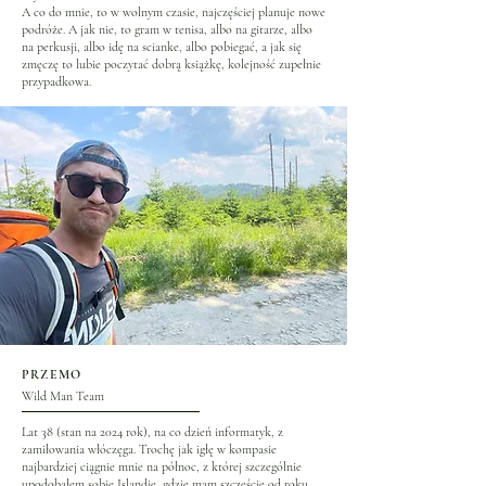
A co do mnie, to w wolnym czasie, najczęściej planuje nowe
podróże. A jak nie, to gram w tenisa, albo na gitarze, albo
na perkusji, albo idę na scianke, albo pobiegać, a jak się
zmęczę to lubie poczytać dobrą książkę, kolejność zupełnie
przypadkowa.
PRZEMO
Wild Man Team
Lat 38 (stan na 2024 rok), na co dzień informatyk, z
zamiłowania włóczęga. Trochę jak igłę w kompasie
najbardziej ciągnie mnie na północ, z której szczególnie
upodobałem sobie Islandię, gdzie mam szczęście od roku