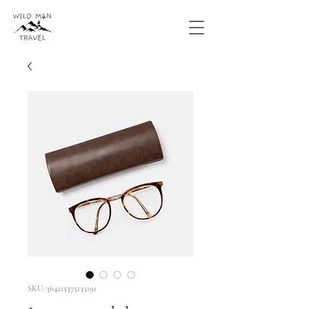
SKU: 364215375135191