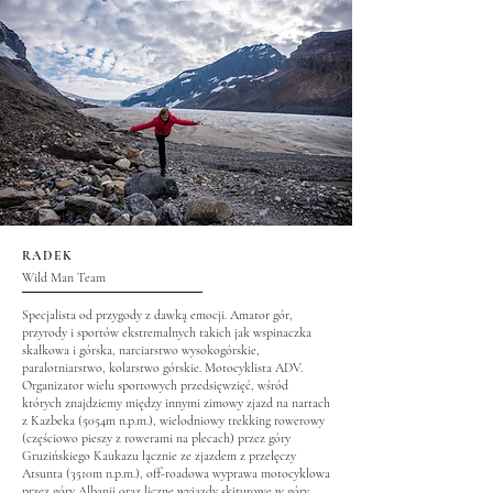
RADEK
Wild Man Team
Specjalista od przygody z dawką emocji. Amator gór,
przyrody i sportów ekstremalnych takich jak wspinaczka
skałkowa i górska, narciarstwo wysokogórskie,
paralotniarstwo, kolarstwo górskie. Motocyklista ADV.
Organizator wielu sportowych przedsięwzięć, wśród
których znajdziemy między innymi zimowy zjazd na nartach
z Kazbeka (5054m n.p.m.), wielodniowy trekking rowerowy
(częściowo pieszy z rowerami na plecach) przez góry
Gruzińskiego Kaukazu łącznie ze zjazdem z przełęczy
Atsunta (3510m n.p.m.), off-roadowa wyprawa motocyklowa
przez góry Albanii oraz liczne wyjazdy skiturowe w góry