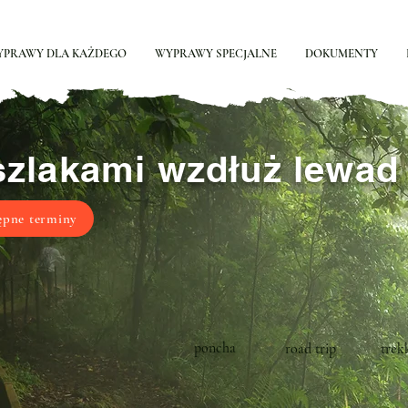
YPRAWY DLA KAŻDEGO
WYPRAWY SPECJALNE
DOKUMENTY
zlakami wzdłuż lewad
ępne terminy
poncha
road trip
trek