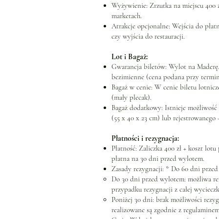
Wyżywienie: Zrzutka na miejscu 400 
marketach.
Atrakcje opcjonalne: Wejścia do pła
czy wyjścia do restauracji.
Lot i Bagaż:
Gwarancja biletów: Wylot na Maderę
bezimienne (cena podana przy terminie
Bagaż w cenie: W cenie biletu lotnic
(mały plecak).
Bagaż dodatkowy: Istnieje możliwoś
(55 x 40 x 23 cm) lub rejestrowanego 
Płatności i rezygnacja:
Płatność: Zaliczka 400 zł + koszt lotu
płatna na 30 dni przed wylotem.
Zasady rezygnacji: * Do 60 dni prze
Do 30 dni przed wylotem: możliwa rez
przypadku rezygnacji z całej wyciecz
Poniżej 30 dni: brak możliwości rezy
realizowane są zgodnie z regulaminem 