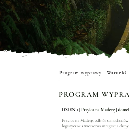
Program wyprawy
Warunki
PROGRAM WYPR
DZIEŃ 1 |
Przylot na Maderę | dome
Przylot na Maderę, odbiór samochodów
logistyczne i wieczorna integracja ekipy