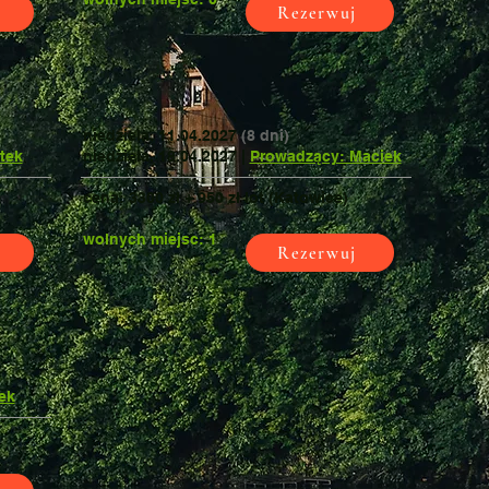
Rezerwuj
niedziela, 11.04.2027
(8 dni)
tek
niedziela, 18.04.2027 |
Prowadzący: Maciek
cena: 3300 zł + 950 zł lot (Katowice)
wolnych miejsc: 1
Rezerwuj
ek