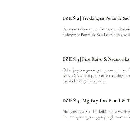
DZIEŃ 2 |
Trekking na Ponta de Sã
Pierwsze uderzenie wulkanicznej dziko
półwyspie Ponta de São Lourenço z wid
DZIEŃ 3 |
Pico Ruivo & Nadmorska 
Od najwyższego szczytu po oceaniczne k
Ruivo (1862 m n.p.m.) oraz trekking hi
tuż nad brzegiem oceanu.
DZIEŃ 4 |
Mglisty Las Fanal & 
Mroczny Las Fanal i dziki marsz wzdłu
lasu zatopionego w gęstej mgle oraz tre