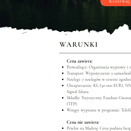
Rezerwuj
WARUNKI
Cena zawiera:
Prowadzący: Organizacja wyprawy i op
Transport: Wypożyczenie 2 samochod
Noclegi: 7 noclegów w terenie zgodn
Ubezpieczenie: KL (30 000 EUR), NN
Signal Iduna.
Składki: Turystyczny Fundusz Gwar
(TFP).
Wstępy wypisane w programie:
Telefé
Cena nie zawiera:
Przelot na Maderę: Cena podana bezp