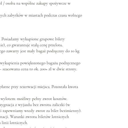
zł / osoba na wspólne zakupy spożywcze w
tnych zabytków w miastach podczas czasu wolnego
. Posiadamy wykupione grupowe bilety
), co gwarantuje stałą cenę przelotu.
zego zawarty jest mały bagaż podręczny do 10 kg
ć wykupienia powiększonego bagażu podręcznego
– szacowana cena to ok. 200+ zł w dwie strony.
 płatne przy rezerwacji miejsca. Pozostała kwota
d wylotem: możliwy pełny zwrot kosztów.
ygnacja z wyjazdu bez zwrotu zaliczki (w
ki zapewniamy wtedy zwrot za bilet bezimienny).
gnacji. Warunki zwrotu biletów lotniczych
linii lotniczych.