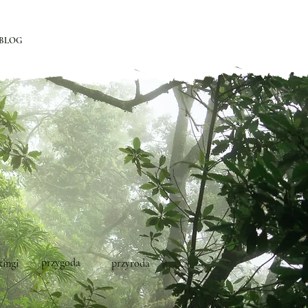
BLOG
przygoda
kingi
przyroda