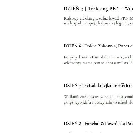
DZIEŃ 5 | Trekking PR6 – Wod
Kultowy trekking wzdłuż lewad PR6. Ma
wodospadu z opcją lodowatej kąpieli, 
DZIEŃ 6 |
Dolina Zakonnic, Ponta 
Potężny kanion Curral das Freiras, nad
wieczorny marsz ponad chmurami na Pic
DZIEŃ 7 | Seixal, kolejka Teleféric
Wulkaniczne baseny w Seixal, ekstremal
potężnego klifu i pożegnalny zachód sł
DZIEŃ 8 | Funchal & Powrót do Pol