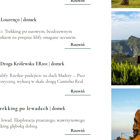
Rozwiń
o Lourenço | domek
ści. Trekking po surowym, bezdrzewnym
okiem na potężne klify smagane oceanem.
Rozwiń
Droga Królewska ER101 | domek
lify. Rześkie podejście na dach Madery – Pico
storyczną, wykutą w skale drogą Caminho Real
Rozwiń
Trekking po lewadach
| domek
ż lewad. Eksploracja prastarego, wawrzynowego
kking głęboką doliną.
Rozwiń