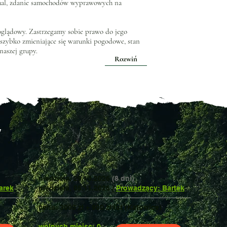
chal, zdanie samochodów wyprawowych na
poglądowy. Zastrzegamy sobie prawo do jego
 szybko zmieniające się warunki pogodowe, stan
naszej grupy.
Rozwiń
y
niedziela, 29.10.2026
(8 dni)
arek
niedziela, 05.11.2026 |
Prowadzący: Bartek
cena: 3000 zł + 900 zł lot (Katowice)
wolnych miejsc: 0