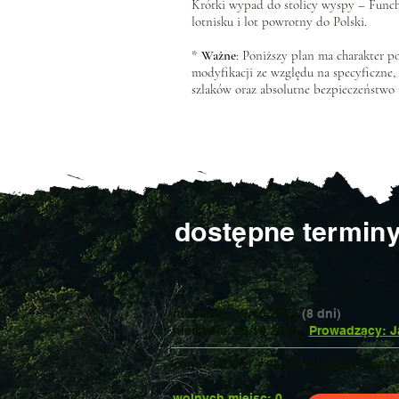
Krótki wypad do stolicy wyspy – Fun
lotnisku i lot powrotny do Polski.
*
Ważne
: Poniższy plan ma charakter 
modyfikacji ze względu na specyficzne,
szlaków oraz absolutne bezpieczeństwo 
dostępne termin
niedziela, 18.10.2026
(8 dni)
niedziela
, 25.10.2026 |
Prowadzący: J
cena: 3000 zł + 950 zł lot (Katowice)
wolnych miejsc: 0