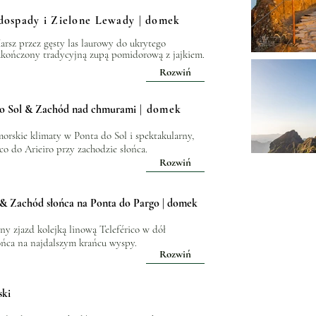
ospady i Zielone Lewady | domek
rsz przez gęsty las laurowy do ukrytego
zakończony tradycyjną zupą pomidorową z jajkiem.
Rozwiń
do Sol & Zachód nad chmurami
| domek
morskie klimaty w Ponta do Sol i spektakularny,
o do Arieiro przy zachodzie słońca.
Rozwiń
o & Zachód słońca na Ponta do Pargo | domek
ny zjazd kolejką linową Teleférico w dół
ońca na najdalszym krańcu wyspy.
Rozwiń
ski