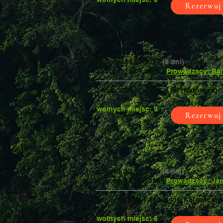
Rezerwuj
sobota, 09.01.2027
(8 dni)
sobota, 16.01.2027 |
Prowadzący: Bar
cena: 3200 zł + 880 zł lot (Katowice)
wolnych miejsc: 9
Rezerwuj
sobota, 12.12.2026
(8 dni)
sobota, 19.12.2026 |
Prowadzący: Jar
cena: 3200 zł + 850 zł lot (Katowice)
wolnych miejsc: 6