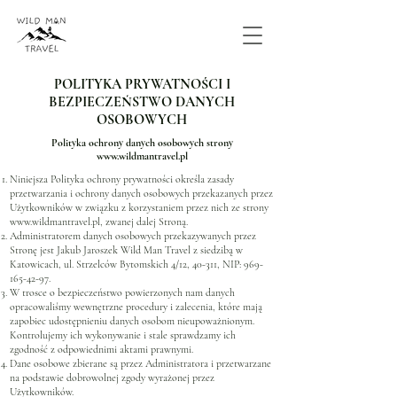
POLITYKA PRYWATNOŚCI I
BEZPIECZEŃSTWO DANYCH
OSOBOWYCH
Polityka ochrony danych osobowych strony
www.wildmantravel.pl
Niniejsza Polityka ochrony prywatności określa zasady
przetwarzania i ochrony danych osobowych przekazanych przez
Użytkowników w związku z korzystaniem przez nich ze strony
www.wildmantravel.pl
, zwanej dalej Stroną.
Administratorem danych osobowych przekazywanych przez
Stronę jest Jakub Jaroszek Wild Man Travel z siedzibą w
Katowicach, ul. Strzelców Bytomskich 4/12, 40-311, NIP:
969-
165-42-97
.
W trosce o bezpieczeństwo powierzonych nam danych
opracowaliśmy wewnętrzne procedury i zalecenia, które mają
zapobiec udostępnieniu danych osobom nieupoważnionym.
Kontrolujemy ich wykonywanie i stale sprawdzamy ich
zgodność z odpowiednimi aktami prawnymi.
Dane osobowe zbierane są przez Administratora i przetwarzane
na podstawie dobrowolnej zgody wyrażonej przez
Użytkowników.