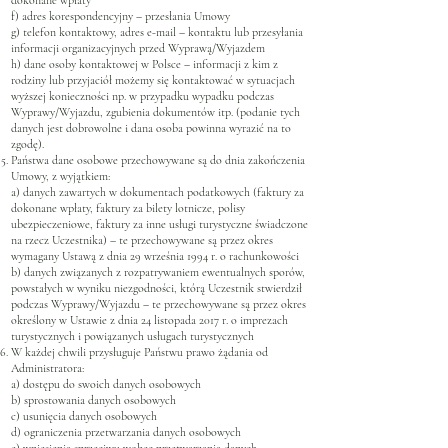
dokonane wpłaty
f) adres korespondencyjny – przesłania Umowy
g) telefon kontaktowy, adres e-mail – kontaktu lub przesyłania
informacji organizacyjnych przed Wyprawą/Wyjazdem
h) dane osoby kontaktowej w Polsce – informacji z kim z
rodziny lub przyjaciół możemy się kontaktować w sytuacjach
wyższej konieczności np. w przypadku wypadku podczas
Wyprawy/Wyjazdu, zgubienia dokumentów itp. (podanie tych
danych jest dobrowolne i dana osoba powinna wyrazić na to
zgodę).
Państwa dane osobowe przechowywane są do dnia zakończenia
Umowy, z wyjątkiem:
a) danych zawartych w dokumentach podatkowych (faktury za
dokonane wpłaty, faktury za bilety lotnicze, polisy
ubezpieczeniowe, faktury za inne usługi turystyczne świadczone
na rzecz Uczestnika) – te przechowywane są przez okres
wymagany Ustawą z dnia 29 września 1994 r. o rachunkowości
b) danych związanych z rozpatrywaniem ewentualnych sporów,
powstałych w wyniku niezgodności, którą Uczestnik stwierdził
podczas Wyprawy/Wyjazdu – te przechowywane są przez okres
określony w Ustawie z dnia 24 listopada 2017 r. o imprezach
turystycznych i powiązanych usługach turystycznych
W każdej chwili przysługuje Państwu prawo żądania od
Administratora:
a) dostępu do swoich danych osobowych
b) sprostowania danych osobowych
c) usunięcia danych osobowych
d) ograniczenia przetwarzania danych osobowych