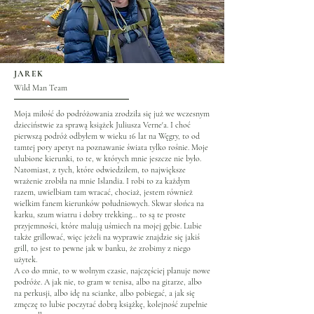
JAREK
Wild Man Team
Moja miłość do podróżowania zrodziła się już we wczesnym
dzieciństwie za sprawą książek Juliusza Verne'a. I choć
pierwszą podróż odbyłem w wieku 16 lat na Węgry, to od
tamtej pory apetyt na poznawanie świata tylko rośnie. Moje
ulubione kierunki, to te, w których mnie jeszcze nie było.
Natomiast, z tych, które odwiedziłem, to największe
wrażenie zrobiła na mnie Islandia. I robi to za każdym
razem, uwielbiam tam wracać, chociaż, jestem również
wielkim fanem kierunków południowych. Skwar słońca na
karku, szum wiatru i dobry trekking… to są te proste
przyjemności, które malują uśmiech na mojej gębie. Lubie
także grillować, więc jeżeli na wyprawie znajdzie się jakiś
grill, to jest to pewne jak w banku, że zrobimy z niego
użytek.
A co do mnie, to w wolnym czasie, najczęściej planuje nowe
podróże. A jak nie, to gram w tenisa, albo na gitarze, albo
na perkusji, albo idę na scianke, albo pobiegać, a jak się
zmęczę to lubie poczytać dobrą książkę, kolejność zupełnie