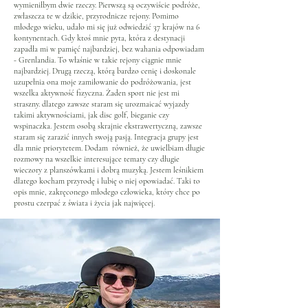
wymieniłbym dwie rzeczy. Pierwszą są oczywiście podróże,
zwłaszcza te w dzikie, przyrodnicze rejony. Pomimo
młodego wieku, udało mi się już odwiedzić 37 krajów na 6
kontynentach. Gdy ktoś mnie pyta, która z destynacji
zapadła mi w pamięć najbardziej, bez wahania odpowiadam
- Grenlandia. To właśnie w takie rejony ciągnie mnie
najbardziej. Drugą rzeczą, którą bardzo cenię i doskonale
uzupełnia ona moje zamiłowanie do podróżowania, jest
wszelka aktywność fizyczna. Żaden sport nie jest mi
straszny. dlatego zawsze staram się urozmaicać wyjazdy
takimi aktywnościami, jak disc golf, bieganie czy
wspinaczka. Jestem osobą skrajnie ekstrawertyczną, zawsze
staram się zarazić innych swoją pasją. Integracja grupy jest
dla mnie priorytetem. Dodam również, że uwielbiam długie
rozmowy na wszelkie interesujące tematy czy długie
wieczory z planszówkami i dobrą muzyką. Jestem leśnikiem
dlatego kocham przyrodę i lubię o niej opowiadać. Taki to
opis mnie, zakręconego młodego człowieka, który chce po
prostu czerpać z świata i życia jak najwięcej.