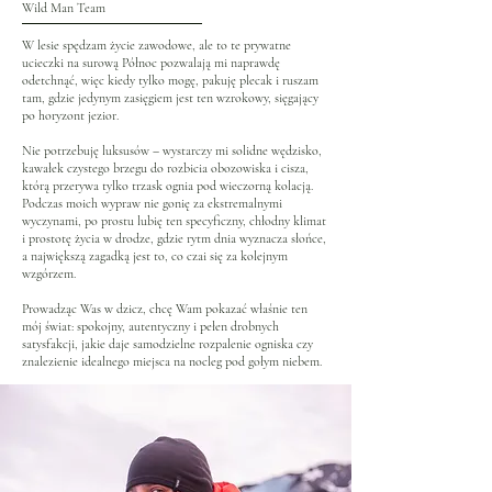
Wild Man Team
W lesie spędzam życie zawodowe, ale to te prywatne
ucieczki na surową Północ pozwalają mi naprawdę
odetchnąć, więc kiedy tylko mogę, pakuję plecak i ruszam
tam, gdzie jedynym zasięgiem jest ten wzrokowy, sięgający
po horyzont jezior.
Nie potrzebuję luksusów – wystarczy mi solidne wędzisko,
kawałek czystego brzegu do rozbicia obozowiska i cisza,
którą przerywa tylko trzask ognia pod wieczorną kolacją.
Podczas moich wypraw nie gonię za ekstremalnymi
wyczynami, po prostu lubię ten specyficzny, chłodny klimat
i prostotę życia w drodze, gdzie rytm dnia wyznacza słońce,
a największą zagadką jest to, co czai się za kolejnym
wzgórzem.
Prowadząc Was w dzicz, chcę Wam pokazać właśnie ten
mój świat: spokojny, autentyczny i pełen drobnych
satysfakcji, jakie daje samodzielne rozpalenie ogniska czy
znalezienie idealnego miejsca na nocleg pod gołym niebem.