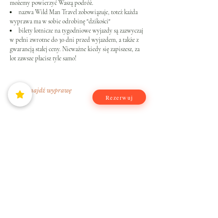
możemy powierzyć Waszą podróż.
nazwa Wild Man Travel zobowiązuje, toteż każda
wyprawa ma w sobie odrobinę "dzikości"
bilety lotnicze na tygodniowe wyjazdy są zazwyczaj
w pełni zwrotne do 30 dni przed wyjazdem, a także z
gwarancją stałej ceny. Nieważne kiedy się zapiszesz, za
lot zawsze płacisz tyle samo!
Znajdź wyprawę
Rezerwuj