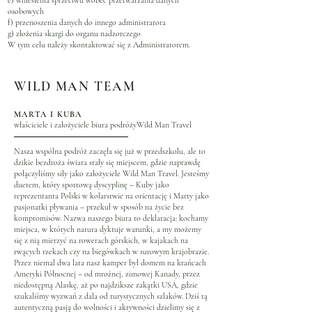
e) wniesienia sprzeciwu wobec przetwarzania danych
osobowych
f) przenoszenia danych do innego administratora
g) złożenia skargi do organu nadzorczego
W tym celu należy skontaktować się z Administratorem.
WILD MAN TEAM
MARTA I KUBA
właściciele i założyciele biura podróżyWild Man Travel
Nasza wspólna podróż zaczęła się już w przedszkolu, ale to
dzikie bezdroża świata stały się miejscem, gdzie naprawdę
połączyliśmy siły jako założyciele Wild Man Travel. Jesteśmy
duetem, który sportową dyscyplinę – Kuby jako
reprezentanta Polski w kolarstwie na orientację i Marty jako
pasjonatki pływania – przekuł w sposób na życie bez
kompromisów. Nazwa naszego biura to deklaracja: kochamy
miejsca, w których natura dyktuje warunki, a my możemy
się z nią mierzyć na rowerach górskich, w kajakach na
rwących rzekach czy na biegówkach w surowym krajobrazie.
Przez niemal dwa lata nasz kamper był domem na krańcach
Ameryki Północnej – od mroźnej, zimowej Kanady, przez
niedostępną Alaskę, aż po najdziksze zakątki USA, gdzie
szukaliśmy wyzwań z dala od turystycznych szlaków. Dziś tą
autentyczną pasją do wolności i aktywności dzielimy się z