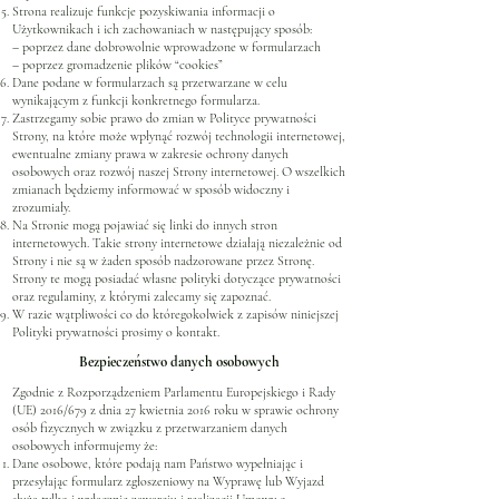
Strona realizuje funkcje pozyskiwania informacji o
Użytkownikach i ich zachowaniach w następujący sposób:
– poprzez dane dobrowolnie wprowadzone w formularzach
– poprzez gromadzenie plików “cookies”
Dane podane w formularzach są przetwarzane w celu
wynikającym z funkcji konkretnego formularza.
Zastrzegamy sobie prawo do zmian w Polityce prywatności
Strony, na które może wpłynąć rozwój technologii internetowej,
ewentualne zmiany prawa w zakresie ochrony danych
osobowych oraz rozwój naszej Strony internetowej. O wszelkich
zmianach będziemy informować w sposób widoczny i
zrozumiały.
Na Stronie mogą pojawiać się linki do innych stron
internetowych. Takie strony internetowe działają niezależnie od
Strony i nie są w żaden sposób nadzorowane przez Stronę.
Strony te mogą posiadać własne polityki dotyczące prywatności
oraz regulaminy, z którymi zalecamy się zapoznać.
W razie wątpliwości co do któregokolwiek z zapisów niniejszej
Polityki prywatności prosimy o kontakt.
Bezpieczeństwo danych osobowych
Zgodnie z Rozporządzeniem Parlamentu Europejskiego i Rady
(UE) 2016/679 z dnia 27 kwietnia 2016 roku w sprawie ochrony
osób fizycznych w związku z przetwarzaniem danych
osobowych informujemy że:
Dane osobowe, które podają nam Państwo wypełniając i
przesyłając formularz zgłoszeniowy na Wyprawę lub Wyjazd