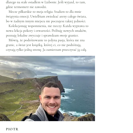
dlatego na stałe osiadłem w Lizbonie. Jeśli wyjazd, to tam,
gdzie termometr nie zawodzi.
Mecze piłkarskie to moja religia: Stadion to dla mnie
świątynia emocji. Uwielbiam zwiedzać areny całego świata,
bo w żadnym innym miejscu nie poczujesz takiej jedności.
Kolekcjonuję wspomnienia, nie rzeczy: Każda wyprawa to
nowa lekcja pokory i otwartości. Próbuję nowych smaków,
poznaję lokalne zwyczaje i sprawdzam swoje granice.
Mówią, że podróżowanie to jedyna pasja, która nie zna
granic, a świat jest książką, której ci, co nie podróżują,
czytają tylko jedną stronę. Ja zamierzam przeczytać ją całą.
PIOTR