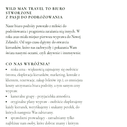
WILD MAN TRAVEL TO BIURO
STWORZONE
Z PASJI DO PODRÓŻOWANIA
Nasze biuro podróży powstało z miłości do
podróżowania i pragnienia zarażania nią innych. W
roku 2020 miała miejsce pierwsza wyprawa do Nowej
Zelandii. Od tego czasu dążymy do otwarcia
kierunków, które nas zachwyciły i pokazania Wam
świata naszymi oczami, czyli aktywnie i intensywnie.
CO NAS WYRÓŻNIA?
niska cena - większością zajmujemy się osobiście
(strona, eksploracja kierunków, marketing, kontakt z
klientem, rezerwacje, zakup biletów itp.), co zmniejsza
koszty utrzymania biura podróży, a tym samym ceny
wypraw.
kameralne grupy - przyjacielska atmosfera.
oryginalne plany wypraw - osobiście eksplorujemy
każdy kierunek, weryfikujemy i szukamy perełek, do
których następnie Was zabieramy.
sprawdzeni prowadzący - zatrudniamy tylko
najbliższe nam osoby, które dobrze znamy i którym