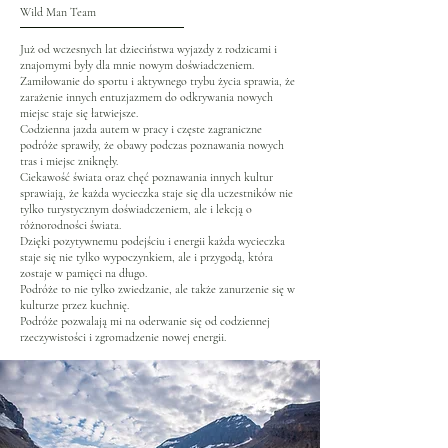
Wild Man Team
Już od wczesnych lat dzieciństwa wyjazdy z rodzicami i
znajomymi były dla mnie nowym doświadczeniem.
Zamiłowanie do sportu i aktywnego trybu życia sprawia, że
zarażenie innych entuzjazmem do odkrywania nowych
miejsc staje się łatwiejsze.
Codzienna jazda autem w pracy i częste zagraniczne
podróże sprawiły, że obawy podczas poznawania nowych
tras i miejsc zniknęły.
Ciekawość świata oraz chęć poznawania innych kultur
sprawiają, że każda wycieczka staje się dla uczestników nie
tylko turystycznym doświadczeniem, ale i lekcją o
różnorodności świata.
Dzięki pozytywnemu podejściu i energii każda wycieczka
staje się nie tylko wypoczynkiem, ale i przygodą, która
zostaje w pamięci na długo.
Podróże to nie tylko zwiedzanie, ale także zanurzenie się w
kulturze przez kuchnię.
Podróże pozwalają mi na oderwanie się od codziennej
rzeczywistości i zgromadzenie nowej energii.