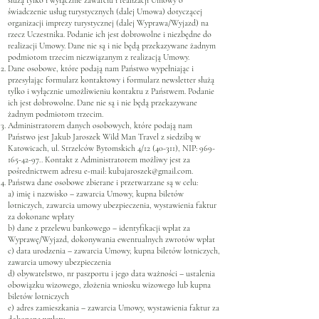
służą tylko i wyłącznie zawarciu i realizacji Umowy o
świadczenie usług turystycznych (dalej Umowa) dotyczącej
organizacji imprezy turystycznej (dalej Wyprawa/Wyjazd) na
rzecz Uczestnika. Podanie ich jest dobrowolne i niezbędne do
realizacji Umowy. Dane nie są i nie będą przekazywane żadnym
podmiotom trzecim niezwiązanym z realizacją Umowy.
Dane osobowe, które podają nam Państwo wypełniając i
przesyłając formularz kontaktowy i formularz newsletter służą
tylko i wyłącznie umożliwieniu kontaktu z Państwem. Podanie
ich jest dobrowolne. Dane nie są i nie będą przekazywane
żadnym podmiotom trzecim.
Administratorem danych osobowych, które podają nam
Państwo jest Jakub Jaroszek Wild Man Travel z siedzibą w
Katowicach, ul. Strzelców Bytomskich 4/12 (40-311), NIP:
969-
165-42-97
.. Kontakt z Administratorem możliwy jest za
pośrednictwem adresu e-mail:
kubajaroszek@gmail.com
.
Państwa dane osobowe zbierane i przetwarzane są w celu:
a) imię i nazwisko – zawarcia Umowy, kupna biletów
lotniczych, zawarcia umowy ubezpieczenia, wystawienia faktur
za dokonane wpłaty
b) dane z przelewu bankowego – identyfikacji wpłat za
Wyprawę/Wyjazd, dokonywania ewentualnych zwrotów wpłat
c) data urodzenia – zawarcia Umowy, kupna biletów lotniczych,
zawarcia umowy ubezpieczenia
d) obywatelstwo, nr paszportu i jego data ważności – ustalenia
obowiązku wizowego, złożenia wniosku wizowego lub kupna
biletów lotniczych
e) adres zamieszkania – zawarcia Umowy, wystawienia faktur za