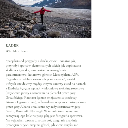
RADEK
Wild Man Team
Specjalista od przygody z dawką emocji. Amator gór,
przyrody i sportów ekstremalnych takich jak wspinaczka
skałkowa i górska, narciarstwo wysokogórskie,
paralotniarstwo, kolarstwo górskie. Motocyklista ADV.
Organizator wielu sportowych przedsięwzięć, wśród
których znajdziemy między innymi zimowy zjazd na nartach
z Kazbeka (5054m n.p.m.), wielodniowy trekking rowerowy
(częściowo pieszy z rowerami na plecach) przez góry
Gruzińskiego Kaukazu łącznie ze zjazdem z przełęczy
Atsunta (3510m n.p.m.), off-roadowa wyprawa motocyklowa
przez góry Albanii oraz liczne wyjazdy skiturowe w góry
Gruzji, Rumunii i Norwegii. W terenie towarzyszy mu
zazwyczaj jego kolejna pasja jaką jest fotografia sportowa.
Na wyjazdach zawsze znajdzie coś, czego nie znajdują
przeciętni turyści, wejdzie gdzieś, gdzie owi turyści nie